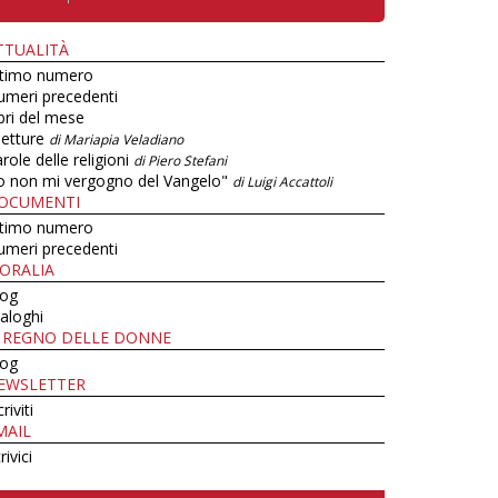
TTUALITÀ
ltimo numero
umeri precedenti
bri del mese
letture
di Mariapia Veladiano
role delle religioni
di Piero Stefani
o non mi vergogno del Vangelo"
di Luigi Accattoli
OCUMENTI
ltimo numero
umeri precedenti
ORALIA
log
aloghi
L REGNO DELLE DONNE
log
EWSLETTER
criviti
MAIL
rivici