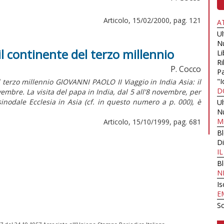
Articolo, 15/02/2000, pag. 121
A
U
N
 il continente del terzo millennio
Li
Ri
P. Cocco
Pa
"I
 terzo millennio GIOVANNI PAOLO II Viaggio in India Asia: il
D
re. La visita del papa in India, dal 5 all'8 novembre, per
inodale Ecclesia in Asia (cf. in questo numero a p. 000), è
U
N
M
Articolo, 15/10/1999, pag. 681
B
Di
I
B
N
Is
E
Sc