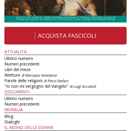
ACQUISTA FASCICOLI
ATTUALITÀ
Ultimo numero
Numeri precedenti
Libri del mese
Riletture
di Mariapia Veladiano
Parole delle religioni
di Piero Stefani
"Io non mi vergogno del Vangelo"
di Luigi Accattoli
DOCUMENTI
Ultimo numero
Numeri precedenti
MORALIA
Blog
Dialoghi
IL REGNO DELLE DONNE