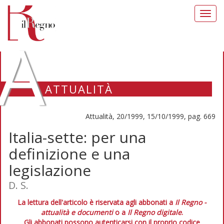
Toggl
navig
A
ATTUALITÀ
Attualità, 20/1999, 15/10/1999, pag. 669
Italia-sette: per una
definizione e una
legislazione
D. S.
La lettura dell'articolo è riservata agli abbonati a
Il Regno -
attualità e documenti
o a
Il Regno digitale
.
Gli abbonati possono autenticarsi con il proprio codice