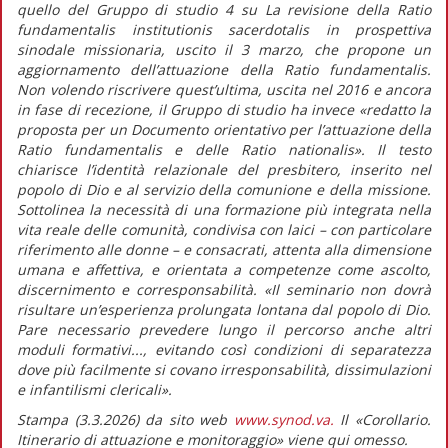
quello del Gruppo di studio 4 su
La revisione della
Ratio
fundamentalis institutionis sacerdotalis
in prospettiva
sinodale missionaria,
uscito il 3 marzo, che propone un
aggiornamento dell’attuazione della
Ratio fundamentalis
.
Non volendo riscrivere quest’ultima, uscita nel 2016 e ancora
in fase di recezione, il Gruppo di studio ha invece
«redatto la
proposta per un Documento orientativo per l’attuazione della
Ratio fundamentalis
e delle
Ratio nationalis
».
Il testo
chiarisce l’identità relazionale del presbitero, inserito nel
popolo di Dio e al servizio della comunione e della missione.
Sottolinea la necessità di una formazione più integrata nella
vita reale delle comunità, condivisa con laici – con particolare
riferimento alle donne – e consacrati, attenta alla dimensione
umana e affettiva, e orientata a competenze come ascolto,
discernimento e corresponsabilità.
«Il seminario non dovrà
risultare un’esperienza prolungata lontana dal popolo di Dio.
Pare necessario prevedere lungo il percorso anche altri
moduli formativi..., evitando così condizioni di separatezza
dove più facilmente si covano irresponsabilità, dissimulazioni
e infantilismi clericali».
Stampa (3.3.2026) da sito web
www.synod.va.
Il «Corollario.
Itinerario di attuazione e monitoraggio» viene qui omesso.