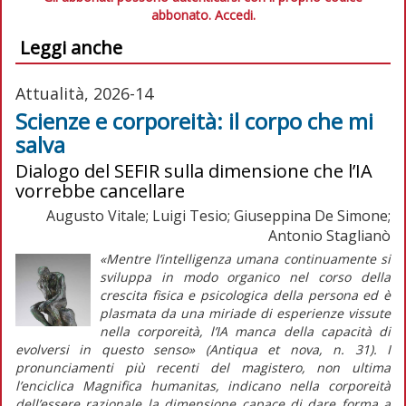
abbonato.
Accedi.
Leggi anche
Attualità, 2026-14
Scienze e corporeità: il corpo che mi
salva
Dialogo del SEFIR sulla dimensione che l’IA
vorrebbe cancellare
Augusto Vitale; Luigi Tesio; Giuseppina De Simone;
Antonio Staglianò
«Mentre l’intelligenza umana continuamente si
sviluppa in modo organico nel corso della
crescita fisica e psicologica della persona ed è
plasmata da una miriade di esperienze vissute
nella corporeità, l’IA manca della capacità di
evolversi in questo senso» (
Antiqua et nova
, n. 31). I
pronunciamenti più recenti del magistero, non ultima
l’enciclica
Magnifica humanitas
, indicano nella corporeità
dell’essere razionale la dimensione capace di dare forma a