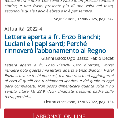
tensione tra il titolo, che colloca Paolo in un preciso contesto
storico, e una frase, presente più di una volta nel testo,
secondo la quale Paolo è ebreo e lo è per sempre.
Segnalazioni, 15/06/2025, pag. 342
Attualità, 2022-4
Lettera aperta a fr. Enzo Bianchi;
Luciani e i papi santi; Perché
rinnoverò l'abbonamento al Regno
Gianni Bacci; Ugo Basso; Fabio Decet
Lettera aperta a fr. Enzo Bianchi Caro direttore, vorrei
rendere nota questa mia lettera aperta a Enzo Bianchi. Fratel
Enzo, scusa se ti chiamo così, ma non riesco ad aggiungermi
al coro di quelli che ti chiamano «padre» e del quale tu oggi
pare compiacerti. Non posso dimenticare quante volte ti ho
sentito citare Mt 23,9 «Non chiamate nessuno padre sulla
terra, perché...
I lettori ci scrivono, 15/02/2022, pag. 134
ABBONATI ON-LINE