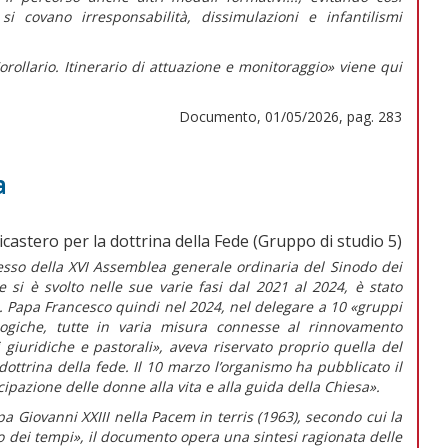
i covano irresponsabilità, dissimulazioni e infantilismi
orollario. Itinerario di attuazione e monitoraggio» viene qui
Documento, 01/05/2026, pag. 283
a
icastero per la dottrina della Fede (Gruppo di studio 5)
sso della XVI Assemblea generale ordinaria del Sinodo dei
e si è svolto nelle sue varie fasi dal 2021 al 2024, è stato
a. Papa Francesco quindi nel 2024, nel delegare a 10 «gruppi
logiche, tutte in varia misura connesse al rinnovamento
 giuridiche e pastorali»,
aveva riservato proprio quella del
dottrina della fede. Il 10 marzo l’organismo ha pubblicato il
ipazione delle donne alla vita e alla guida della Chiesa».
a Giovanni XXIII nella
Pacem in terris
(1963)
,
secondo cui la
o dei tempi», il documento opera una sintesi ragionata delle