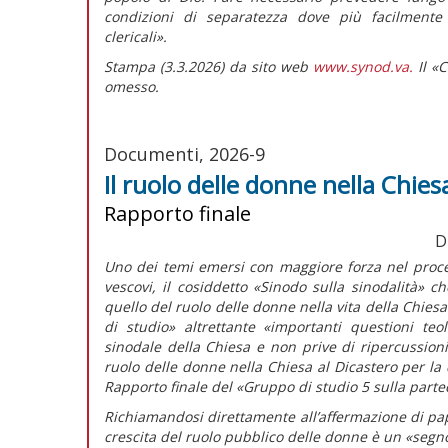
condizioni di separatezza dove più facilmente s
clericali».
Stampa (3.3.2026) da sito web
www.synod.va.
Il «C
omesso.
Documenti, 2026-9
Il ruolo delle donne nella Chies
Rapporto finale
D
Uno dei temi emersi con maggiore forza nel proce
vescovi, il cosiddetto «Sinodo sulla sinodalità» ch
quello del ruolo delle donne nella vita della Chies
di studio» altrettante
«importanti questioni teo
sinodale della Chiesa e non prive di ripercussioni
ruolo delle donne nella Chiesa al Dicastero per la 
Rapporto finale
del «Gruppo di studio 5 sulla partec
Richiamandosi direttamente all’affermazione di pap
crescita del ruolo pubblico delle donne è un «segn