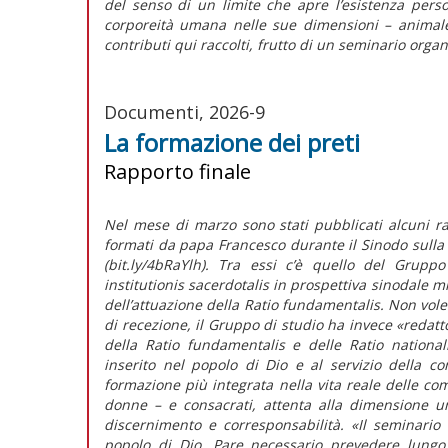
del senso di un limite che apre l’esistenza pers
corporeità umana nelle sue dimensioni – animale,
contributi qui raccolti, frutto di un seminario orga
Documenti, 2026-9
La formazione dei preti
Rapporto finale
Nel mese di marzo sono stati pubblicati alcuni rap
formati da papa Francesco durante il Sinodo sulla 
(bit.ly/4bRaYlh). Tra essi c’è quello del Grup
institutionis sacerdotalis
in prospettiva sinodale m
dell’attuazione della
Ratio fundamentalis
. Non vole
di recezione, il Gruppo di studio ha invece
«redatt
della
Ratio fundamentalis
e delle
Ratio national
inserito nel popolo di Dio e al servizio della c
formazione più integrata nella vita reale delle com
donne – e consacrati, attenta alla dimensione u
discernimento e corresponsabilità.
«Il seminario
popolo di Dio. Pare necessario prevedere lungo i