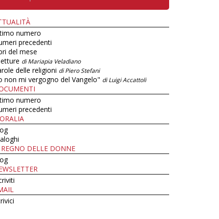
TTUALITÀ
ltimo numero
umeri precedenti
bri del mese
letture
di Mariapia Veladiano
role delle religioni
di Piero Stefani
o non mi vergogno del Vangelo"
di Luigi Accattoli
OCUMENTI
ltimo numero
umeri precedenti
ORALIA
log
aloghi
L REGNO DELLE DONNE
log
EWSLETTER
criviti
MAIL
rivici