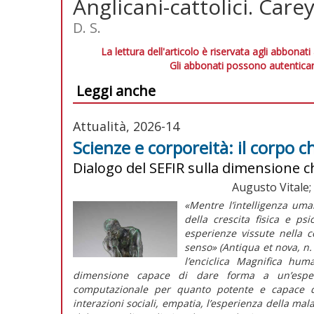
Anglicani-cattolici. Care
D. S.
La lettura dell'articolo è riservata agli abbonati
Gli abbonati possono autenticar
Leggi anche
Attualità, 2026-14
Scienze e corporeità: il corpo c
Dialogo del SEFIR sulla dimensione c
Augusto Vitale;
«Mentre l’intelligenza um
della crescita fisica e p
esperienze vissute nella c
senso» (
Antiqua et nova
, n
l’enciclica
Magnifica huma
dimensione capace di dare forma a un’espe
computazionale per quanto potente e capace di 
interazioni sociali, empatia, l’esperienza della malat