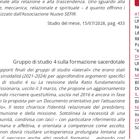
onale alla relazione e alla trascendenza. Uno sguardo alla
 meccanica, relazionale e spirituale – è quanto offrono i
nizzato dall’Associazione Nuovo SEFIR.
A
U
Studio del mese, 15/07/2026, pag. 433
N
Li
Ri
Pa
"I
D
Gruppo di studio 4 sulla formazione sacerdotale
U
N
porti finali dei gruppi di studio «laterali» che erano stati
M
sinodalità (2021-2024) per approfondire argomenti specifici
po di studio 4 su
La revisione della
Ratio fundamentalis
B
issionaria,
uscito il 3 marzo, che propone un aggiornamento
Di
I
ndo riscrivere quest’ultima, uscita nel 2016 e ancora in fase
o la proposta per un Documento orientativo per l’attuazione
B
is
».
Il testo chiarisce l’identità relazionale del presbitero,
N
omunione e della missione. Sottolinea la necessità di una
Is
unità, condivisa con laici – con particolare riferimento alle
E
mana e affettiva, e orientata a competenze come ascolto,
Sc
 non dovrà risultare un’esperienza prolungata lontana dal
l percorso anche altri moduli formativi..., evitando così