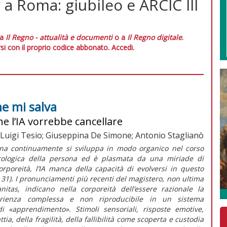
y a Roma: giubileo e ARCIC III
 a
Il Regno - attualità e documenti
o a
Il Regno digitale
.
si con il proprio codice abbonato.
Accedi.
he mi salva
he l’IA vorrebbe cancellare
 Luigi Tesio; Giuseppina De Simone; Antonio Staglianò
ana continuamente si sviluppa in modo organico nel corso
sicologica della persona ed è plasmata da una miriade di
orporeità, l’IA manca della capacità di evolversi in questo
. 31). I pronunciamenti più recenti del magistero, non ultima
nitas
, indicano nella corporeità dell’essere razionale la
rienza complessa e non riproducibile in un sistema
«apprendimento». Stimoli sensoriali, risposte emotive,
tia, della fragilità, della fallibilità come scoperta e custodia