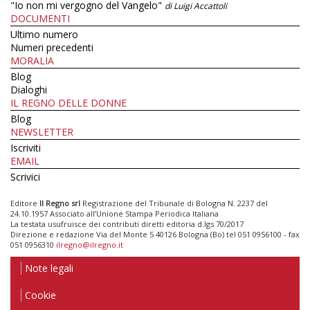
"Io non mi vergogno del Vangelo"
di Luigi Accattoli
DOCUMENTI
Ultimo numero
Numeri precedenti
MORALIA
Blog
Dialoghi
IL REGNO DELLE DONNE
Blog
NEWSLETTER
Iscriviti
EMAIL
Scrivici
Editore
Il Regno srl
Registrazione del Tribunale di Bologna N. 2237 del
24.10.1957 Associato all’Unione Stampa Periodica Italiana
La testata usufruisce dei contributi diretti editoria d.lgs 70/2017
Direzione e redazione Via del Monte 5 40126 Bologna (Bo) tel 051 0956100 - fax
051 0956310
ilregno@ilregno.it
Note legali
Cookie