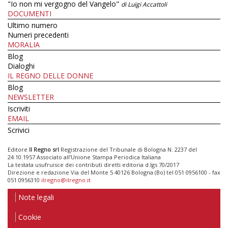
"Io non mi vergogno del Vangelo"
di Luigi Accattoli
DOCUMENTI
Ultimo numero
Numeri precedenti
MORALIA
Blog
Dialoghi
IL REGNO DELLE DONNE
Blog
NEWSLETTER
Iscriviti
EMAIL
Scrivici
Editore
Il Regno srl
Registrazione del Tribunale di Bologna N. 2237 del
24.10.1957 Associato all’Unione Stampa Periodica Italiana
La testata usufruisce dei contributi diretti editoria d.lgs 70/2017
Direzione e redazione Via del Monte 5 40126 Bologna (Bo) tel 051 0956100 - fax
051 0956310
ilregno@ilregno.it
Note legali
Cookie