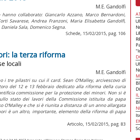
M.E. Gandolfi
A
 hanno collaborato: Giancarlo Azzano, Marco Bernardoni,
orti Savarese, Andrea Franzoni, Maria Elisabetta Gandolfi,
U
, Daniela Sala, Domenico Segna.
N
Li
Schede, 15/02/2015, pag. 106
Ri
Pa
"I
ri: la terza riforma
D
e locali
U
N
M.E. Gandolfi
M
 i tre pilastri su cui il card. Sean O’Malley, arcivescovo di
B
toro del 12 e 13 febbraio dedicato alla riforma della curia
Di
ntificia commissione per la protezione dei minori. Non si è
I
ullo stato dei lavori della Commissione istituita da papa
B
o O’Malley e che si è riunita a distanza di un anno allargata
N
ori è un altro, importante, elemento della riforma di papa
Is
E
Articolo, 15/02/2015, pag. 83
Sc