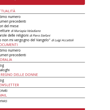
TTUALITÀ
ltimo numero
umeri precedenti
bri del mese
letture
di Mariapia Veladiano
role delle religioni
di Piero Stefani
o non mi vergogno del Vangelo"
di Luigi Accattoli
OCUMENTI
ltimo numero
umeri precedenti
ORALIA
log
aloghi
L REGNO DELLE DONNE
log
EWSLETTER
criviti
MAIL
rivici