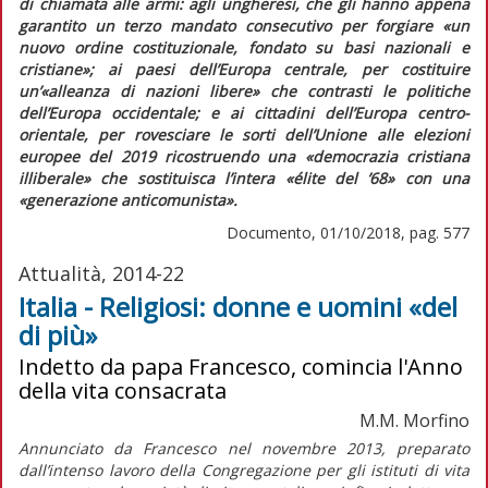
di chiamata alle armi: agli ungheresi, che gli hanno appena
garantito un terzo mandato consecutivo per forgiare
«un
nuovo ordine costituzionale, fondato su basi nazionali e
cristiane»;
ai paesi dell’Europa centrale, per costituire
un’
«alleanza di nazioni libere»
che contrasti le politiche
dell’Europa occidentale; e ai cittadini dell’Europa centro-
orientale, per rovesciare le sorti dell’Unione alle elezioni
europee del 2019 ricostruendo una
«democrazia cristiana
illiberale»
che sostituisca l’intera
«élite del ’68»
con una
«generazione anticomunista».
Documento, 01/10/2018, pag. 577
Attualità, 2014-22
Italia - Religiosi: donne e uomini «del
di più»
Indetto da papa Francesco, comincia l'Anno
della vita consacrata
M.M. Morfino
Annunciato da Francesco nel novembre 2013, preparato
dall’intenso lavoro della Congregazione per gli istituti di vita