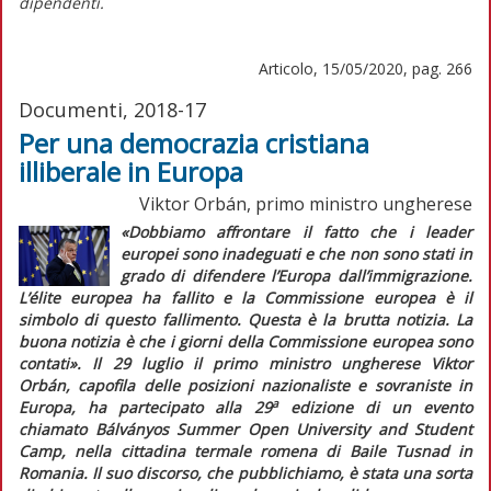
dipendenti.
Articolo, 15/05/2020, pag. 266
Documenti, 2018-17
Per una democrazia cristiana
illiberale in Europa
Viktor Orbán, primo ministro ungherese
«Dobbiamo affrontare il fatto che i leader
europei sono inadeguati e che non sono stati in
grado di difendere l’Europa dall’immigrazione.
L’
élite
europea ha fallito e la Commissione europea è il
simbolo di questo fallimento. Questa è la brutta notizia. La
buona notizia è che i giorni della Commissione europea sono
contati».
Il 29 luglio il primo ministro ungherese Viktor
Orbán, capofila delle posizioni nazionaliste e sovraniste in
a
Europa, ha partecipato alla 29
edizione di un evento
chiamato Bálványos Summer Open University and Student
Camp, nella cittadina termale romena di Baile Tusnad in
Romania. Il suo discorso, che pubblichiamo, è stata una sorta