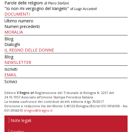
Parole delle religioni
di Piero Stefani
"Io non mi vergogno del Vangelo"
di Luigi Accattoli
DOCUMENTI
Ultimo numero
Numeri precedenti
MORALIA
Blog
Dialoghi
IL REGNO DELLE DONNE
Blog
NEWSLETTER
Iscriviti
EMAIL
Scrivici
Editore
Il Regno srl
Registrazione del Tribunale di Bologna N. 2237 del
24.10.1957 Associato all’Unione Stampa Periodica Italiana
La testata usufruisce dei contributi diretti editoria d.lgs 70/2017
Direzione e redazione Via del Monte 5 40126 Bologna (Bo) tel 051 0956100 - fax
051 0956310
ilregno@ilregno.it
Note legali
Cookie