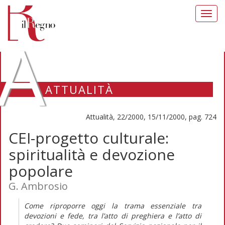
Toggl
navig
A
ATTUALITÀ
Attualità, 22/2000, 15/11/2000, pag. 724
CEI-progetto culturale:
spiritualità e devozione
popolare
G. Ambrosio
Come riproporre oggi la trama essenziale tra
devozioni e fede, tra l’atto di preghiera e l’atto di