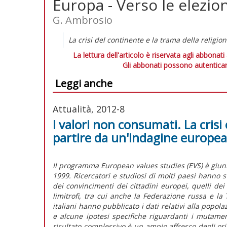
Europa - Verso le elezioni
G. Ambrosio
La crisi del continente e la trama della religion
La lettura dell'articolo è riservata agli abbonati
Gli abbonati possono autenticar
Leggi anche
Attualità, 2012-8
I valori non consumati. La crisi
partire da un'indagine europea
Il programma European values studies (EVS) è giunt
1999. Ricercatori e studiosi di molti paesi hanno 
dei convincimenti dei cittadini europei, quelli dei
limitrofi, tra cui anche la Federazione russa e la T
italiani hanno pubblicato i dati relativi alla popol
e alcune ipotesi specifiche riguardanti i mutament
risultato complessivo è un ampio affresco degli or