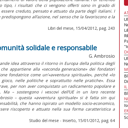
o tipo, i risultati che ci vengono offerti sono in grado di
essere creduto, pensato e attuato da parte degli italiani. I
A
 predispongono all’azione, nel senso che la favoriscono e la
U
N
Libri del mese, 15/04/2012, pag. 243
Li
Ri
Pa
munità solidale e responsabile
"I
D
G. Ambrosio
U
nde idea attraverso il ritorno in Europa della politica degli
N
 che appartiene alla «seconda generazione» dei fondatori
M
zione fondatrice come un’«avventura spirituale», perché «lo
B
l gioco, nelle politiche e soprattutto nelle pratiche». Essa
Di
ù grave, per non aver conquistato un radicamento popolare e
I
ica. Ma – sostengono i vescovi dell’UE in un loro recente
B
osio – questa «avventura spirituale» si è fatta sin qui
N
ponsabilità, che hanno ispirato un modello socio-economico,
Is
sere riscoperto e attuato nella sua forma caratteristica a
E
Sc
Studio del mese - Inserto, 15/01/2012, pag. 64