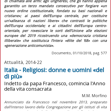
di chiamata alle armi: agli ungheresi, che gli hanno appena
garantito un terzo mandato consecutivo per forgiare
«un
nuovo ordine costituzionale, fondato su basi nazionali e
cristiane»;
ai paesi dell’Europa centrale, per costituire
un’
«alleanza di nazioni libere»
che contrasti le politiche
dell’Europa occidentale; e ai cittadini dell’Europa centro-
orientale, per rovesciare le sorti dell’Unione alle elezioni
europee del 2019 ricostruendo una
«democrazia cristiana
illiberale»
che sostituisca l’intera
«élite del ’68»
con una
«generazione anticomunista».
Documento, 01/10/2018, pag. 577
Attualità, 2014-22
Italia - Religiosi: donne e uomini «del
di più»
Indetto da papa Francesco, comincia l'Anno
della vita consacrata
M.M. Morfino
Annunciato da Francesco nel novembre 2013, preparato
dall’intenso lavoro della Congregazione per gli istituti di vita