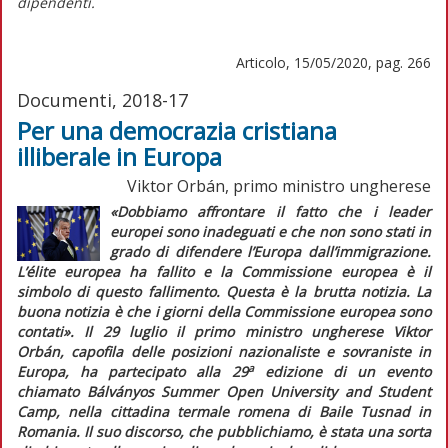
dipendenti.
Articolo, 15/05/2020, pag. 266
Documenti, 2018-17
Per una democrazia cristiana
illiberale in Europa
Viktor Orbán, primo ministro ungherese
«Dobbiamo affrontare il fatto che i leader
europei sono inadeguati e che non sono stati in
grado di difendere l’Europa dall’immigrazione.
L’
élite
europea ha fallito e la Commissione europea è il
simbolo di questo fallimento. Questa è la brutta notizia. La
buona notizia è che i giorni della Commissione europea sono
contati».
Il 29 luglio il primo ministro ungherese Viktor
Orbán, capofila delle posizioni nazionaliste e sovraniste in
a
Europa, ha partecipato alla 29
edizione di un evento
chiamato Bálványos Summer Open University and Student
Camp, nella cittadina termale romena di Baile Tusnad in
Romania. Il suo discorso, che pubblichiamo, è stata una sorta