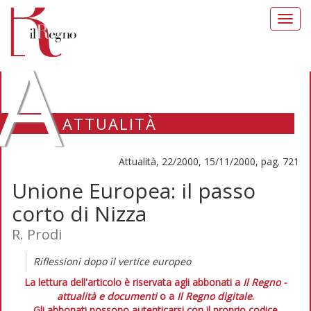
Toggl
navig
A
ATTUALITÀ
Attualità, 22/2000, 15/11/2000, pag. 721
Unione Europea: il passo
corto di Nizza
R. Prodi
Riflessioni dopo il vertice europeo
La lettura dell'articolo è riservata agli abbonati a
Il Regno -
attualità e documenti
o a
Il Regno digitale
.
Gli abbonati possono autenticarsi con il proprio codice