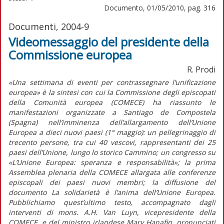
Documento, 01/05/2010, pag. 316
Documenti, 2004-9
Videomessaggio del presidente della
Commissione europea
R. Prodi
«Una settimana di eventi per contrassegnare l’unificazione
europea» è la sintesi con cui la Commissione degli episcopati
della Comunità europea (COMECE) ha riassunto le
manifestazioni organizzate a Santiago de Compostela
(Spagna) nell’imminenza dell’allargamento dell’Unione
Europea a dieci nuovi paesi (1° maggio): un pellegrinaggio di
trecento persone, tra cui 40 vescovi, rappresentanti dei 25
paesi dell’Unione, lungo lo storico Cammino; un congresso su
«L’Unione Europea: speranza e responsabilità»; la prima
Assemblea plenaria della COMECE allargata alle conferenze
episcopali dei paesi nuovi membri; la diffusione del
documento La solidarietà è l’anima dell’Unione Europea.
Pubblichiamo quest’ultimo testo, accompagnato dagli
interventi di mons. A.H. Van Luyn, vicepresidente della
COMECE, e del ministro irlandese Mary Hanafin, pronunciati