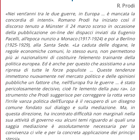
R. Prodi
«Nei vent’anni tra le due guerre, in Europa … è mancata la
concordia di intenti». Romano Prodi ha iniziato così il
discorso tenuto a Münster il 24 marzo scorso in occasione
della pubblicazione on-line dei dispacci inviati da Eugenio
Pacelli, all’epoca nunzio a Monaco (1917-1924) e poi a Berlino
(1925-1929), alla Santa Sede. «La caduta delle dogane, le
regole economiche comuni, lo stesso euro, non permettono
più ai nazionalismi di costituire l’elemento trainante della
politica europea. Ed è anche per questo che assistiamo a una
ripresa di tutte le forze populiste … Queste tendenze
immettono nuovamente nel mercato politico e delle opinioni
pubbliche un fattore che, nell’Europa fra le guerre … è stato
pericolosamente decisivo, cioè l’e lemento della pau ra». Lo
strumento che Prodi suggerisce per correggere la rotta verso
l’irrile vanza politica dell’Europa è il recupero di un disegno
comune fondato sul dialogo e sulla mediazione. Ma, in
questa direzione, ha incontrato difficoltà non marginali nella
sua attività di governo «su alcuni temi riguardo ai quali una
saggia mediazione è assolutamente necessaria per la
convivenza ci vile e per la concreta applicazione dei principi
stessi».