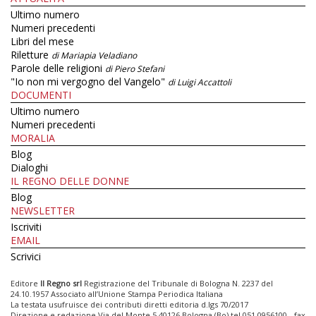
Ultimo numero
Numeri precedenti
Libri del mese
Riletture
di Mariapia Veladiano
Parole delle religioni
di Piero Stefani
"Io non mi vergogno del Vangelo"
di Luigi Accattoli
DOCUMENTI
Ultimo numero
Numeri precedenti
MORALIA
Blog
Dialoghi
IL REGNO DELLE DONNE
Blog
NEWSLETTER
Iscriviti
EMAIL
Scrivici
Editore
Il Regno srl
Registrazione del Tribunale di Bologna N. 2237 del
24.10.1957 Associato all’Unione Stampa Periodica Italiana
La testata usufruisce dei contributi diretti editoria d.lgs 70/2017
Direzione e redazione Via del Monte 5 40126 Bologna (Bo) tel 051 0956100 - fax