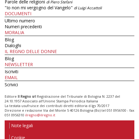
Parole delle religioni
di Piero Stefani
"Io non mi vergogno del Vangelo"
di Luigi Accattoli
DOCUMENTI
Ultimo numero
Numeri precedenti
MORALIA
Blog
Dialoghi
IL REGNO DELLE DONNE
Blog
NEWSLETTER
Iscriviti
EMAIL
Scrivici
Editore
Il Regno srl
Registrazione del Tribunale di Bologna N. 2237 del
24.10.1957 Associato all’Unione Stampa Periodica Italiana
La testata usufruisce dei contributi diretti editoria d.lgs 70/2017
Direzione e redazione Via del Monte 5 40126 Bologna (Bo) tel 051 0956100 - fax
051 0956310
ilregno@ilregno.it
Note legali
Cookie