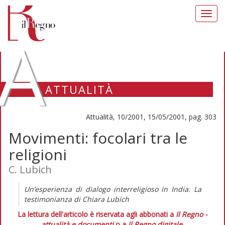
Toggl
navig
A
ATTUALITÀ
Attualità, 10/2001, 15/05/2001, pag. 303
Movimenti: focolari tra le
religioni
C. Lubich
Un’esperienza di dialogo interreligioso in India. La
testimonianza di Chiara Lubich
La lettura dell'articolo è riservata agli abbonati a
Il Regno -
attualità e documenti
o a
Il Regno digitale
.