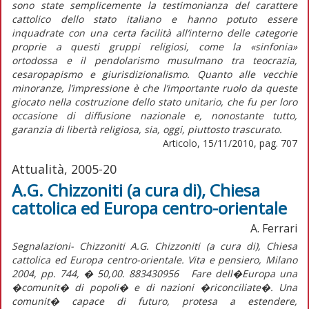
sono state semplicemente la testimonianza del carattere
cattolico dello stato italiano e hanno potuto essere
inquadrate con una certa facilità all’interno delle categorie
proprie a questi gruppi religiosi, come la «sinfonia»
ortodossa e il pendolarismo musulmano tra teocrazia,
cesaropapismo e giurisdizionalismo. Quanto alle vecchie
minoranze, l’impressione è che l’importante ruolo da queste
giocato nella costruzione dello stato unitario, che fu per loro
occasione di diffusione nazionale e, nonostante tutto,
garanzia di libertà religiosa, sia, oggi, piuttosto trascurato.
Articolo, 15/11/2010, pag. 707
Attualità, 2005-20
A.G. Chizzoniti (a cura di), Chiesa
cattolica ed Europa centro-orientale
A. Ferrari
Segnalazioni- Chizzoniti A.G. Chizzoniti (a cura di), Chiesa
cattolica ed Europa centro-orientale. Vita e pensiero, Milano
2004, pp. 744, � 50,00. 883430956 Fare dell�Europa una
�comunit� di popoli� e di nazioni �riconciliate�. Una
comunit� capace di futuro, protesa a estendere,