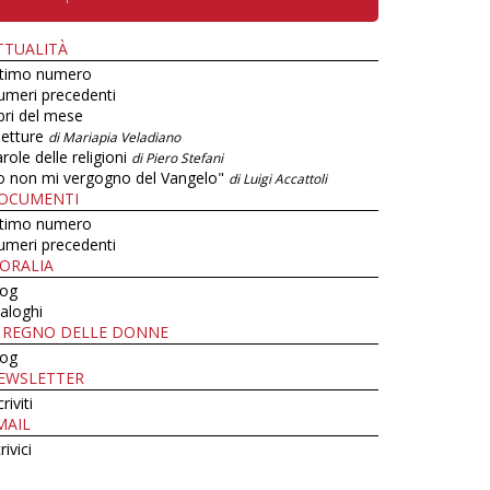
TTUALITÀ
ltimo numero
umeri precedenti
bri del mese
letture
di Mariapia Veladiano
role delle religioni
di Piero Stefani
o non mi vergogno del Vangelo"
di Luigi Accattoli
OCUMENTI
ltimo numero
umeri precedenti
ORALIA
log
aloghi
L REGNO DELLE DONNE
log
EWSLETTER
criviti
MAIL
rivici