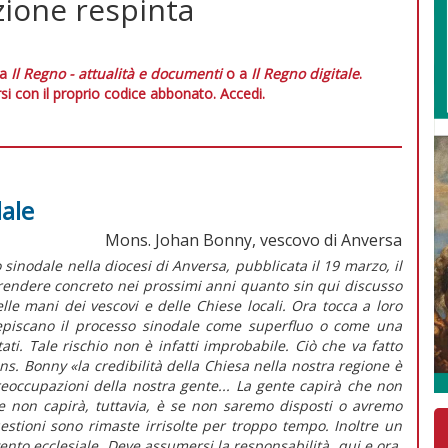
zione respinta
 a
Il Regno - attualità e documenti
o a
Il Regno digitale
.
si con il proprio codice abbonato.
Accedi.
dale
Mons. Johan Bonny, vescovo di Anversa
 sinodale nella diocesi di Anversa,
pubblicata il 19 marzo, il
 rendere concreto nei prossimi anni quanto sin qui discusso
elle mani dei vescovi e delle Chiese locali. Ora tocca a loro
episcano il processo sinodale come superfluo o come una
ltati. Tale rischio non è infatti improbabile. Ciò che va fatto
ns. Bonny
«la credibilità della Chiesa nella nostra regione è
reoccupazioni della nostra gente... La gente capirà che non
e non capirà, tuttavia, è se non saremo disposti o avremo
stioni sono rimaste irrisolte per troppo tempo. Inoltre un
ento ecclesiale. Deve assumersi la responsabilità, qui e ora,