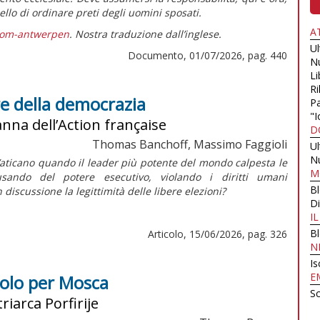
quello di ordinare preti degli uomini sposati.
A
dom-antwerpen
. Nostra traduzione dall’inglese.
U
Documento, 01/07/2026, pag. 440
N
Li
Ri
re della democrazia
Pa
"I
anna dell’Action française
D
Thomas Banchoff, Massimo Faggioli
U
N
aticano quando il leader più potente del mondo calpesta le
M
ando del potere esecutivo, violando i diritti umani
B
iscussione la legittimità delle libere elezioni?
Di
I
B
Articolo, 15/06/2026, pag. 326
N
Is
E
solo per Mosca
Sc
riarca Porfirije