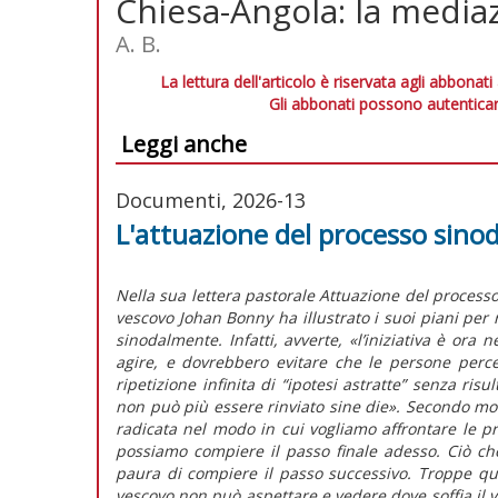
Chiesa-Angola: la media
A. B.
La lettura dell'articolo è riservata agli abbonati
Gli abbonati possono autenticar
Leggi anche
Documenti, 2026-13
L'attuazione del processo sino
Nella sua lettera pastorale
Attuazione del processo
vescovo Johan Bonny ha illustrato i suoi piani per
sinodalmente. Infatti, avverte,
«l’iniziativa è ora n
agire, e dovrebbero evitare che le persone perc
ripetizione infinita di “ipotesi astratte” senza risu
non può più essere rinviato
sine die»
.
Secondo mo
radicata nel modo in cui vogliamo affrontare le p
possiamo compiere il passo finale adesso. Ciò ch
paura di compiere il passo successivo. Troppe que
vescovo non può aspettare e vedere dove soffia il v