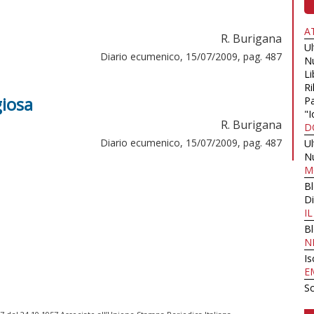
A
R. Burigana
U
Diario ecumenico, 15/07/2009, pag. 487
N
Li
Ri
giosa
Pa
"I
R. Burigana
D
Diario ecumenico, 15/07/2009, pag. 487
U
N
M
B
Di
I
B
N
Is
E
Sc