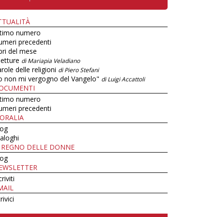
TTUALITÀ
ltimo numero
umeri precedenti
bri del mese
letture
di Mariapia Veladiano
role delle religioni
di Piero Stefani
o non mi vergogno del Vangelo"
di Luigi Accattoli
OCUMENTI
ltimo numero
umeri precedenti
ORALIA
log
aloghi
L REGNO DELLE DONNE
log
EWSLETTER
criviti
MAIL
rivici