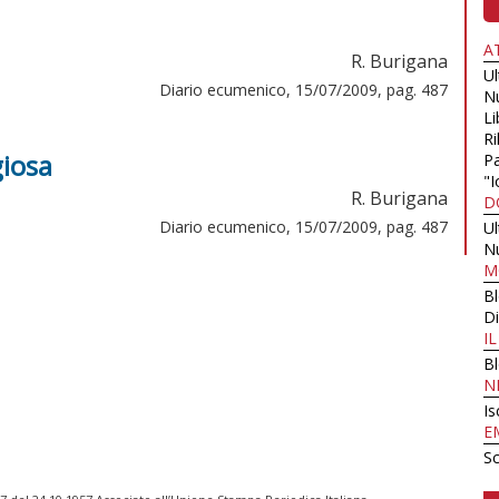
A
R. Burigana
U
Diario ecumenico, 15/07/2009, pag. 487
N
Li
Ri
giosa
Pa
"I
R. Burigana
D
Diario ecumenico, 15/07/2009, pag. 487
U
N
M
B
Di
I
B
N
Is
E
Sc