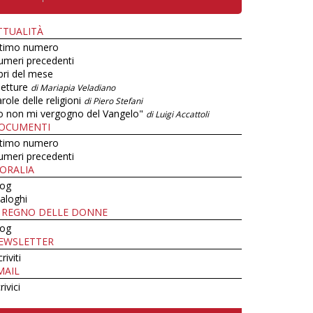
TTUALITÀ
ltimo numero
umeri precedenti
bri del mese
letture
di Mariapia Veladiano
role delle religioni
di Piero Stefani
o non mi vergogno del Vangelo"
di Luigi Accattoli
OCUMENTI
ltimo numero
umeri precedenti
ORALIA
log
aloghi
L REGNO DELLE DONNE
log
EWSLETTER
criviti
MAIL
rivici