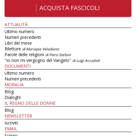
ACQUISTA FASCICOLI
ATTUALITÀ
Ultimo numero
Numeri precedenti
Libri del mese
Riletture
di Mariapia Veladiano
Parole delle religioni
di Piero Stefani
"Io non mi vergogno del Vangelo"
di Luigi Accattoli
DOCUMENTI
Ultimo numero
Numeri precedenti
MORALIA
Blog
Dialoghi
IL REGNO DELLE DONNE
Blog
NEWSLETTER
Iscriviti
EMAIL
Scrivici