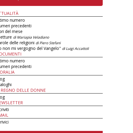
TTUALITÀ
ltimo numero
umeri precedenti
bri del mese
letture
di Mariapia Veladiano
role delle religioni
di Piero Stefani
o non mi vergogno del Vangelo"
di Luigi Accattoli
OCUMENTI
ltimo numero
umeri precedenti
ORALIA
log
aloghi
L REGNO DELLE DONNE
log
EWSLETTER
criviti
MAIL
rivici