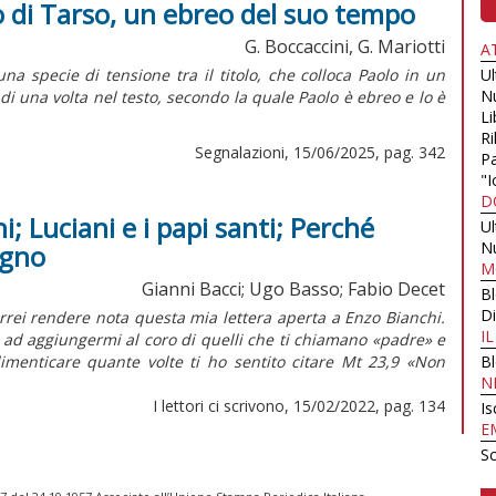
lo di Tarso, un ebreo del suo tempo
G. Boccaccini, G. Mariotti
A
una specie di tensione tra il titolo, che colloca Paolo in un
U
N
di una volta nel testo, secondo la quale Paolo è ebreo e lo è
Li
Ri
Segnalazioni, 15/06/2025, pag. 342
Pa
"I
D
i; Luciani e i papi santi; Perché
U
N
egno
M
Gianni Bacci; Ugo Basso; Fabio Decet
B
Di
orrei rendere nota questa mia lettera aperta a Enzo Bianchi.
I
o ad aggiungermi al coro di quelli che ti chiamano «padre» e
imenticare quante volte ti ho sentito citare Mt 23,9 «Non
B
N
I lettori ci scrivono, 15/02/2022, pag. 134
Is
E
Sc