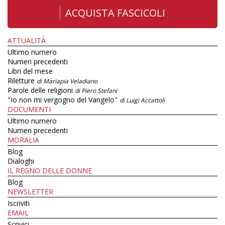
ACQUISTA FASCICOLI
ATTUALITÀ
Ultimo numero
Numeri precedenti
Libri del mese
Riletture
di Mariapia Veladiano
Parole delle religioni
di Piero Stefani
"Io non mi vergogno del Vangelo"
di Luigi Accattoli
DOCUMENTI
Ultimo numero
Numeri precedenti
MORALIA
Blog
Dialoghi
IL REGNO DELLE DONNE
Blog
NEWSLETTER
Iscriviti
EMAIL
Scrivici