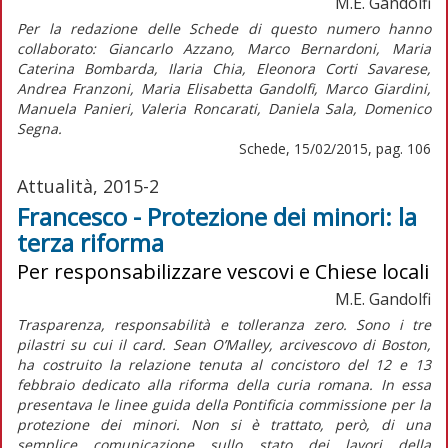
M.E. Gandolfi
Per la redazione delle Schede di questo numero hanno
collaborato: Giancarlo Azzano, Marco Bernardoni, Maria
Caterina Bombarda, Ilaria Chia, Eleonora Corti Savarese,
Andrea Franzoni, Maria Elisabetta Gandolfi, Marco Giardini,
Manuela Panieri, Valeria Roncarati, Daniela Sala, Domenico
Segna.
Schede, 15/02/2015, pag. 106
Attualità, 2015-2
Francesco - Protezione dei minori: la
terza riforma
Per responsabilizzare vescovi e Chiese locali
M.E. Gandolfi
Trasparenza, responsabilità e tolleranza zero. Sono i tre
pilastri su cui il card. Sean O’Malley, arcivescovo di Boston,
ha costruito la relazione tenuta al concistoro del 12 e 13
febbraio dedicato alla riforma della curia romana. In essa
presentava le linee guida della Pontificia commissione per la
protezione dei minori. Non si è trattato, però, di una
semplice comunicazione sullo stato dei lavori della