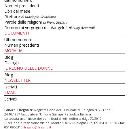
Ultimo numero
Numeri precedenti
Libri del mese
Riletture
di Mariapia Veladiano
Parole delle religioni
di Piero Stefani
"Io non mi vergogno del Vangelo"
di Luigi Accattoli
DOCUMENTI
Ultimo numero
Numeri precedenti
MORALIA
Blog
Dialoghi
IL REGNO DELLE DONNE
Blog
NEWSLETTER
Iscriviti
EMAIL
Scrivici
Editore
Il Regno srl
Registrazione del Tribunale di Bologna N. 2237 del
24.10.1957 Associato all’Unione Stampa Periodica Italiana
La testata usufruisce dei contributi diretti editoria d.lgs 70/2017
Direzione e redazione Via del Monte 5 40126 Bologna (Bo) tel 051 0956100 - fax
051 0956310
ilregno@ilregno.it