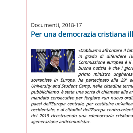
Documenti, 2018-17
Per una democrazia cristiana il
«Dobbiamo affrontare il fat
in grado di difendere l’E
Commissione europea è il s
buona notizia è che i gio
primo ministro ungherese
a
sovraniste in Europa, ha partecipato alla 29
ed
University and Student Camp, nella cittadina term
pubblichiamo, è stata una sorta di chiamata alle a
mandato consecutivo per forgiare
«un nuovo ordin
paesi dell’Europa centrale, per costituire un’
«allea
occidentale; e ai cittadini dell’Europa centro-orient
del 2019 ricostruendo una
«democrazia cristiana
«generazione anticomunista».