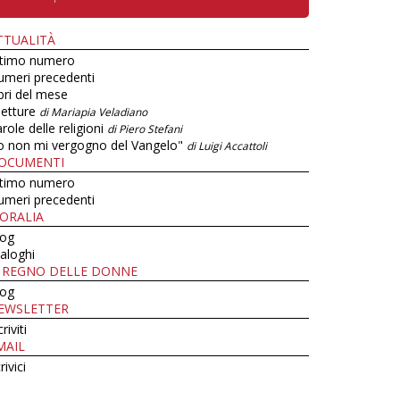
TTUALITÀ
ltimo numero
umeri precedenti
bri del mese
letture
di Mariapia Veladiano
role delle religioni
di Piero Stefani
o non mi vergogno del Vangelo"
di Luigi Accattoli
OCUMENTI
ltimo numero
umeri precedenti
ORALIA
log
aloghi
L REGNO DELLE DONNE
log
EWSLETTER
criviti
MAIL
rivici