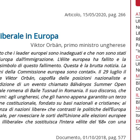
A
Articolo, 15/05/2020, pag. 266
U
N
Li
liberale in Europa
Ri
Viktor Orbán, primo ministro ungherese
Pa
"I
to che i leader europei sono inadeguati e che non sono stati
D
uropa dall’immigrazione. L’
élite
europea ha fallito e la
U
imbolo di questo fallimento. Questa è la brutta notizia. La
N
rni della Commissione europea sono contati».
Il 29 luglio il
M
 Viktor Orbán, capofila delle posizioni nazionaliste e
B
izione di un evento chiamato Bálványos Summer Open
Di
ale romena di Baile Tusnad in Romania. Il suo discorso, che
I
rmi: agli ungheresi, che gli hanno appena garantito un terzo
B
e costituzionale, fondato su basi nazionali e cristiane»;
ai
N
nza di nazioni libere»
che contrasti le politiche dell’Europa
Is
ale, per rovesciare le sorti dell’Unione alle elezioni europee
E
 illiberale»
che sostituisca l’intera
«élite del ’68»
con una
Sc
Documento, 01/10/2018, pag. 577