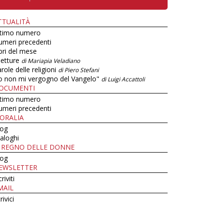
TTUALITÀ
ltimo numero
umeri precedenti
bri del mese
letture
di Mariapia Veladiano
role delle religioni
di Piero Stefani
o non mi vergogno del Vangelo"
di Luigi Accattoli
OCUMENTI
ltimo numero
umeri precedenti
ORALIA
log
aloghi
L REGNO DELLE DONNE
log
EWSLETTER
criviti
MAIL
rivici