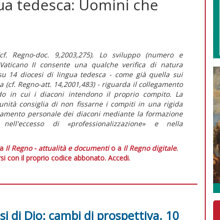
gua tedesca: Uomini che
cf. Regno-doc. 9,2003,275). Lo sviluppo (numero e
 Vaticano II consente una qualche verifica di natura
 su 14 diocesi di lingua tedesca - come già quella sui
 (cf. Regno-att. 14,2001,483) - riguarda il collegamento
do in cui i diaconi intendono il proprio compito. La
nità consiglia di non fissarne i compiti in una rigida
rzamento personale dei diaconi mediante la formazione
nell'eccesso di «professionalizzazione» e nella
 a
Il Regno - attualità e documenti
o a
Il Regno digitale
.
si con il proprio codice abbonato.
Accedi.
risi di Dio: cambi di prospettiva. 10