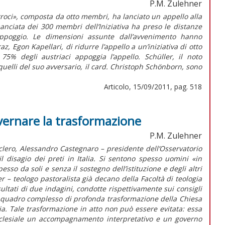
P.M. Zulehner
rroci», composta da otto membri, ha lanciato un appello alla
anciata dei 300 membri dell’Iniziativa ha preso le distanze
 appoggio. Le dimensioni assunte dall’avvenimento hanno
az, Egon Kapellari, di ridurre l’appello a un’iniziativa di otto
75% degli austriaci appoggia l’appello. Schüller, il noto
 quelli del suo avversario, il card. Christoph Schönborn, sono
Articolo, 15/09/2011, pag. 518
overnare la trasformazione
P.M. Zulehner
l clero, Alessandro Castegnaro – presidente dell’Osservatorio
il disagio dei preti in Italia. Si sentono spesso uomini «in
so da soli e senza il sostegno dell’istituzione e degli altri
r – teologo pastoralista già decano della Facoltà di teologia
sultati di due indagini, condotte rispettivamente sui consigli
n quadro complesso di profonda trasformazione della Chiesa
ria. Tale trasformazione in atto non può essere evitata: essa
ecclesiale un accompagnamento interpretativo e un governo