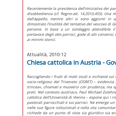
Recentemente la presidenza dell’«Iniziativa dei pa
disobbedienza (cf. Regno-att. 14,2010,455). Una m
dall’appello, mentre altri si sono aggiunti in
dimostrato l’inutilità del tentativo del vescovo di Gr
persone. In base a un sondaggio attendibile il 
portavoce degli otto parroci, gode di alti consensi;
ai minimi storici.
Attualità, 2010-12
Chiesa cattolica in Austria - G
Raccogliendo i frutti di molti studi e inchieste su
socio-religioso del Triveneto (OSRET) – evidenzia 
trincea», chiamati a muoversi con prudenza, ma spes
preti. Nel contesto austriaco, Paul Michael Zulehne
cattolica dell’Università di Vienna – espone qui i ri
pastorali parrocchiali e sui parroci. Ne emerge u
nelle sue figure istituzionali e nella vita comunita
richiede da un punto di vista sia giuridico sia 