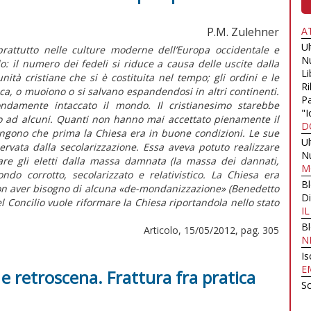
P.M. Zulehner
A
U
prattutto nelle culture moderne dell’Europa occidentale e
N
o: il numero dei fedeli si riduce a causa delle uscite dalla
Li
ità cristiane che si è costituita nel tempo; gli ordini e le
Ri
ica, o muoiono o si salvano espandendosi in altri continenti.
Pa
ndamente intaccato il mondo. Il cristianesimo starebbe
"I
o ad alcuni. Quanti non hanno mai accettato pienamente il
D
stengono che prima la Chiesa era in buone condizioni. Le sue
U
ervata dalla secolarizzazione. Essa aveva potuto realizzare
N
are gli eletti dalla massa damnata (la massa dei dannati,
M
ndo corrotto, secolarizzato e relativistico. La Chiesa era
B
 aver bisogno di alcuna «de-mondanizzazione» (Benedetto
Di
l Concilio vuole riformare la Chiesa riportandola nello stato
I
B
Articolo, 15/05/2012, pag. 305
N
Is
E
e retroscena. Frattura fra pratica
Sc