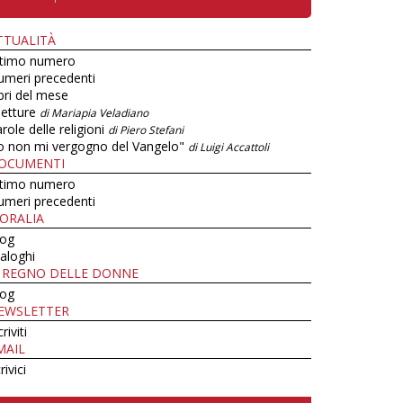
TTUALITÀ
ltimo numero
umeri precedenti
bri del mese
letture
di Mariapia Veladiano
role delle religioni
di Piero Stefani
o non mi vergogno del Vangelo"
di Luigi Accattoli
OCUMENTI
ltimo numero
umeri precedenti
ORALIA
log
aloghi
L REGNO DELLE DONNE
log
EWSLETTER
criviti
MAIL
rivici