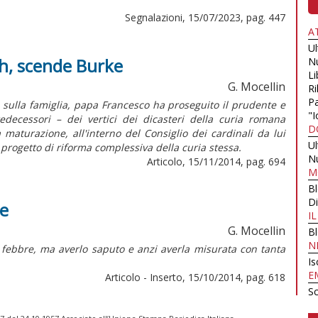
Segnalazioni, 15/07/2023, pag. 447
A
U
ah, scende Burke
N
Li
G. Mocellin
Ri
Pa
 sulla famiglia, papa Francesco ha proseguito il prudente e
"I
edecessori – dei vertici dei dicasteri della curia romana
D
a maturazione, all'interno del Consiglio dei cardinali da lui
U
 progetto di riforma complessiva della curia stessa.
N
Articolo, 15/11/2014, pag. 694
M
B
Di
re
I
G. Mocellin
B
N
a febbre, ma averlo saputo e anzi averla misurata con tanta
Is
E
Articolo - Inserto, 15/10/2014, pag. 618
Sc