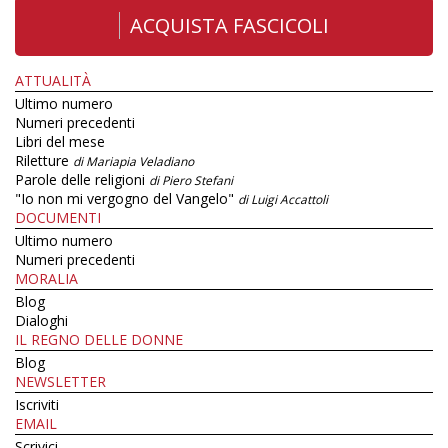
ACQUISTA FASCICOLI
ATTUALITÀ
Ultimo numero
Numeri precedenti
Libri del mese
Riletture
di Mariapia Veladiano
Parole delle religioni
di Piero Stefani
"Io non mi vergogno del Vangelo"
di Luigi Accattoli
DOCUMENTI
Ultimo numero
Numeri precedenti
MORALIA
Blog
Dialoghi
IL REGNO DELLE DONNE
Blog
NEWSLETTER
Iscriviti
EMAIL
Scrivici