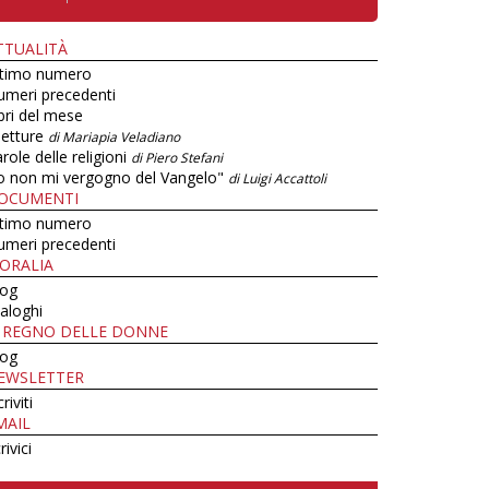
TTUALITÀ
ltimo numero
umeri precedenti
bri del mese
letture
di Mariapia Veladiano
role delle religioni
di Piero Stefani
o non mi vergogno del Vangelo"
di Luigi Accattoli
OCUMENTI
ltimo numero
umeri precedenti
ORALIA
log
aloghi
L REGNO DELLE DONNE
log
EWSLETTER
criviti
MAIL
rivici