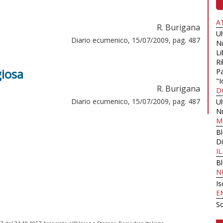
A
R. Burigana
U
Diario ecumenico, 15/07/2009, pag. 487
N
Li
Ri
giosa
Pa
"I
R. Burigana
D
Diario ecumenico, 15/07/2009, pag. 487
U
N
M
B
Di
I
B
N
Is
E
Sc