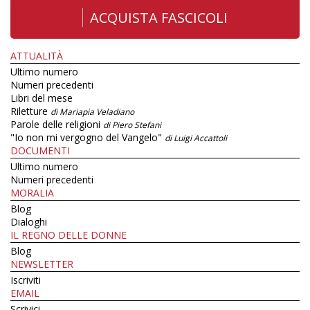
ACQUISTA FASCICOLI
ATTUALITÀ
Ultimo numero
Numeri precedenti
Libri del mese
Riletture
di Mariapia Veladiano
Parole delle religioni
di Piero Stefani
"Io non mi vergogno del Vangelo"
di Luigi Accattoli
DOCUMENTI
Ultimo numero
Numeri precedenti
MORALIA
Blog
Dialoghi
IL REGNO DELLE DONNE
Blog
NEWSLETTER
Iscriviti
EMAIL
Scrivici