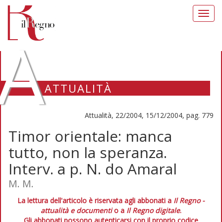
Toggl
navig
A
ATTUALITÀ
Attualità, 22/2004, 15/12/2004, pag. 779
Timor orientale: manca
tutto, non la speranza.
Interv. a p. N. do Amaral
M. M.
La lettura dell'articolo è riservata agli abbonati a
Il Regno -
attualità e documenti
o a
Il Regno digitale
.
Gli abbonati possono autenticarsi con il proprio codice