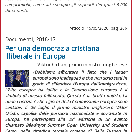
comprimibili, come ad esempio gli stipendi dei quasi 5.000
dipendenti.
Articolo, 15/05/2020, pag. 266
Documenti, 2018-17
Per una democrazia cristiana
illiberale in Europa
Viktor Orbán, primo ministro ungherese
«Dobbiamo affrontare il fatto che i leader
europei sono inadeguati e che non sono stati in
grado di difendere l’Europa dall’immigrazione.
L’
élite
europea ha fallito e la Commissione europea è il
simbolo di questo fallimento. Questa è la brutta notizia. La
buona notizia è che i giorni della Commissione europea sono
contati».
Il 29 luglio il primo ministro ungherese Viktor
Orbán, capofila delle posizioni nazionaliste e sovraniste in
a
Europa, ha partecipato alla 29
edizione di un evento
chiamato Bálványos Summer Open University and Student
Camp, nella cittadina termale romena di Baile Tusnad in