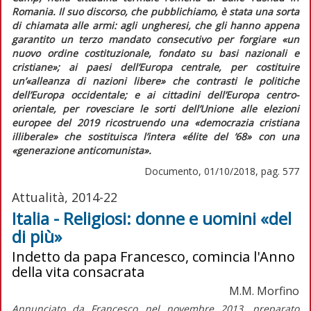
Romania. Il suo discorso, che pubblichiamo, è stata una sorta
di chiamata alle armi: agli ungheresi, che gli hanno appena
garantito un terzo mandato consecutivo per forgiare
«un
nuovo ordine costituzionale, fondato su basi nazionali e
cristiane»;
ai paesi dell’Europa centrale, per costituire
un’
«alleanza di nazioni libere»
che contrasti le politiche
dell’Europa occidentale; e ai cittadini dell’Europa centro-
orientale, per rovesciare le sorti dell’Unione alle elezioni
europee del 2019 ricostruendo una
«democrazia cristiana
illiberale»
che sostituisca l’intera
«élite del ’68»
con una
«generazione anticomunista».
Documento, 01/10/2018, pag. 577
Attualità, 2014-22
Italia - Religiosi: donne e uomini «del
di più»
Indetto da papa Francesco, comincia l'Anno
della vita consacrata
M.M. Morfino
Annunciato da Francesco nel novembre 2013, preparato