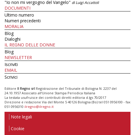
"Io non mi vergogno del Vangelo"
di Luigi Accattoli
DOCUMENTI
Ultimo numero
Numeri precedenti
MORALIA
Blog
Dialoghi
IL REGNO DELLE DONNE
Blog
NEWSLETTER
Iscriviti
EMAIL
Scrivici
Editore
Il Regno srl
Registrazione del Tribunale di Bologna N. 2237 del
24.10.1957 Associato all’Unione Stampa Periodica Italiana
La testata usufruisce dei contributi diretti editoria d.lgs 70/2017
Direzione e redazione Via del Monte 5 40126 Bologna (Bo) tel 051 0956100 - fax
051 0956310
ilregno@ilregno.it
Note legali
Cookie