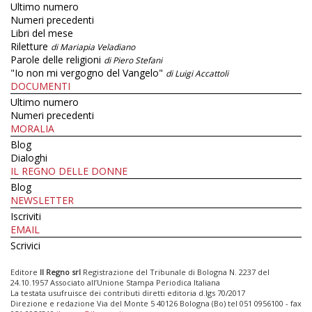
Ultimo numero
Numeri precedenti
Libri del mese
Riletture
di Mariapia Veladiano
Parole delle religioni
di Piero Stefani
"Io non mi vergogno del Vangelo"
di Luigi Accattoli
DOCUMENTI
Ultimo numero
Numeri precedenti
MORALIA
Blog
Dialoghi
IL REGNO DELLE DONNE
Blog
NEWSLETTER
Iscriviti
EMAIL
Scrivici
Editore
Il Regno srl
Registrazione del Tribunale di Bologna N. 2237 del
24.10.1957 Associato all’Unione Stampa Periodica Italiana
La testata usufruisce dei contributi diretti editoria d.lgs 70/2017
Direzione e redazione Via del Monte 5 40126 Bologna (Bo) tel 051 0956100 - fax