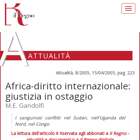
Toggl
navig
A
ATTUALITÀ
Attualità, 8/2005, 15/04/2005, pag. 223
Africa-diritto internazionale:
giustizia in ostaggio
M.E. Gandolfi
I sanguinosi conflitti nel Sudan, nell'Uganda del
Nord, nel Congo
La lettura dell'articolo è riservata agli abbonati a
Il Regno -
attualità e documenti
o a
Il Regno digitale
.