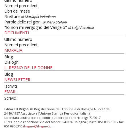
Ultimo numero
Numeri precedenti
Libri del mese
Riletture
di Mariapia Veladiano
Parole delle religioni
di Piero Stefani
"Io non mi vergogno del Vangelo"
di Luigi Accattoli
DOCUMENTI
Ultimo numero
Numeri precedenti
MORALIA
Blog
Dialoghi
IL REGNO DELLE DONNE
Blog
NEWSLETTER
Iscriviti
EMAIL
Scrivici
Editore
Il Regno srl
Registrazione del Tribunale di Bologna N. 2237 del
24.10.1957 Associato all’Unione Stampa Periodica Italiana
La testata usufruisce dei contributi diretti editoria d.lgs 70/2017
Direzione e redazione Via del Monte 5 40126 Bologna (Bo) tel 051 0956100 - fax
051 0956310
ilregno@ilregno.it