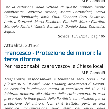
M.E. Gandolfi
Per la redazione delle Schede di questo numero hanno
collaborato: Giancarlo Azzano, Marco Bernardoni, Maria
Caterina Bombarda, Ilaria Chia, Eleonora Corti Savarese,
Andrea Franzoni, Maria Elisabetta Gandolfi, Marco Giardini,
Manuela Panieri, Valeria Roncarati, Daniela Sala, Domenico
Segna.
Schede, 15/02/2015, pag. 106
Attualità, 2015-2
Francesco - Protezione dei minori: la
terza riforma
Per responsabilizzare vescovi e Chiese locali
M.E. Gandolfi
Trasparenza, responsabilità e tolleranza zero. Sono i tre
pilastri su cui il card. Sean O’Malley, arcivescovo di Boston,
ha costruito la relazione tenuta al concistoro del 12 e 13
febbraio dedicato alla riforma della curia romana. In essa
presentava le linee guida della Pontificia commissione per la
protezione dei minori. Non si è trattato, però, di una
semplice comunicazione sullo stato dei lavori della