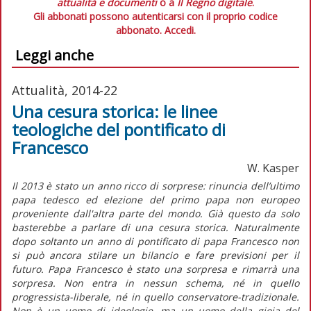
attualità e documenti
o a
Il Regno digitale
.
Gli abbonati possono autenticarsi con il proprio codice
abbonato.
Accedi.
Leggi anche
Attualità, 2014-22
Una cesura storica: le linee
teologiche del pontificato di
Francesco
W. Kasper
Il 2013 è stato un anno ricco di sorprese: rinuncia dell’ultimo
papa tedesco ed elezione del primo papa non europeo
proveniente dall'altra parte del mondo. Già questo da solo
basterebbe a parlare di una cesura storica. Naturalmente
dopo soltanto un anno di pontificato di papa Francesco non
si può ancora stilare un bilancio e fare previsioni per il
futuro. Papa Francesco è stato una sorpresa e rimarrà una
sorpresa. Non entra in nessun schema, né in quello
progressista-liberale, né in quello conservatore-tradizionale.
Non è un uomo di ideologie, ma un uomo della gioia del