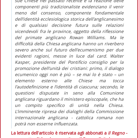
sue Chiese nel passato recente e la reazione delle
componenti più tradizionaliste evidenziano il venir
meno del consenso, componente fondamentale
dell’identità ecclesiologica storica dell’anglicanesimo
e di qualsiasi decisione futura sulle relazioni
vicendevoli fra le province, oggetto della riflessione
del primate anglicano Rowan Williams. Ma le
difficoltà della Chiesa anglicana hanno un riverbero
severo anche sul futuro dell’ecumenismo per due
evidenti ragioni, messe in luce dal card. Walter
Kasper, presidente del Pontificio consiglio per la
promozione dell’unità dei cristiani: primo, il dialogo
ecumenico oggi non è più – se mai lo è stato – un
elemento esterno alle Chiese ma tocca
l’autodefinizione e l’identità di ciascuna; secondo, le
questioni disputate in seno alla Comunione
anglicana riguardano il ministero episcopale, che ha
un compito specifico di unità nella Chiesa.
L’imminente ripresa dei dialoghi della Commissione
internazionale anglicana - cattolica romana non
potrà non esserne influenzata.
La lettura dell'articolo è riservata agli abbonati a
Il Regno -