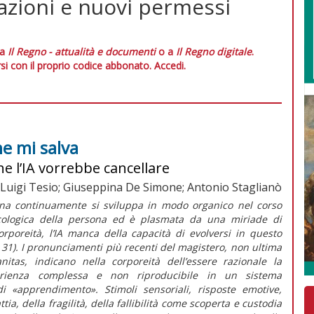
nazioni e nuovi permessi
 a
Il Regno - attualità e documenti
o a
Il Regno digitale
.
si con il proprio codice abbonato.
Accedi.
he mi salva
he l’IA vorrebbe cancellare
 Luigi Tesio; Giuseppina De Simone; Antonio Staglianò
ana continuamente si sviluppa in modo organico nel corso
sicologica della persona ed è plasmata da una miriade di
orporeità, l’IA manca della capacità di evolversi in questo
. 31). I pronunciamenti più recenti del magistero, non ultima
nitas
, indicano nella corporeità dell’essere razionale la
rienza complessa e non riproducibile in un sistema
«apprendimento». Stimoli sensoriali, risposte emotive,
tia, della fragilità, della fallibilità come scoperta e custodia