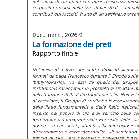
del senso di un limite che apre l’esistenza pers
corporeità umana nelle sue dimensioni – animale,
contributi qui raccolti, frutto di un seminario orga
Documenti, 2026-9
La formazione dei preti
Rapporto finale
Nel mese di marzo sono stati pubblicati alcuni rap
formati da papa Francesco durante il Sinodo sulla 
(bit.ly/4bRaYlh). Tra essi c’è quello del Grup
institutionis sacerdotalis
in prospettiva sinodale m
dell’attuazione della
Ratio fundamentalis
. Non vole
di recezione, il Gruppo di studio ha invece
«redatt
della
Ratio fundamentalis
e delle
Ratio national
inserito nel popolo di Dio e al servizio della c
formazione più integrata nella vita reale delle com
donne – e consacrati, attenta alla dimensione u
discernimento e corresponsabilità.
«Il seminario
popolo di Dio. Pare necessario prevedere lungo i