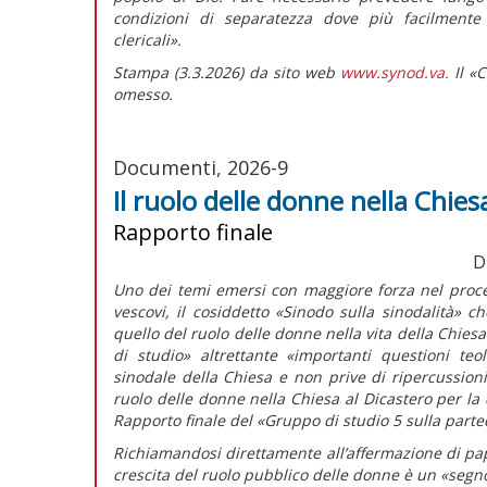
condizioni di separatezza dove più facilmente s
clericali».
Stampa (3.3.2026) da sito web
www.synod.va.
Il «C
omesso.
Documenti, 2026-9
Il ruolo delle donne nella Chies
Rapporto finale
D
Uno dei temi emersi con maggiore forza nel proce
vescovi, il cosiddetto «Sinodo sulla sinodalità» ch
quello del ruolo delle donne nella vita della Chies
di studio» altrettante
«importanti questioni teo
sinodale della Chiesa e non prive di ripercussioni
ruolo delle donne nella Chiesa al Dicastero per la 
Rapporto finale
del «Gruppo di studio 5 sulla partec
Richiamandosi direttamente all’affermazione di pap
crescita del ruolo pubblico delle donne è un «segn