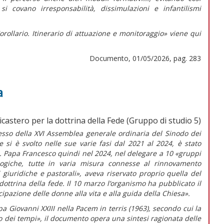
i covano irresponsabilità, dissimulazioni e infantilismi
orollario. Itinerario di attuazione e monitoraggio» viene qui
Documento, 01/05/2026, pag. 283
a
icastero per la dottrina della Fede (Gruppo di studio 5)
sso della XVI Assemblea generale ordinaria del Sinodo dei
e si è svolto nelle sue varie fasi dal 2021 al 2024, è stato
a. Papa Francesco quindi nel 2024, nel delegare a 10 «gruppi
logiche, tutte in varia misura connesse al rinnovamento
 giuridiche e pastorali»,
aveva riservato proprio quella del
dottrina della fede. Il 10 marzo l’organismo ha pubblicato il
ipazione delle donne alla vita e alla guida della Chiesa».
a Giovanni XXIII nella
Pacem in terris
(1963)
,
secondo cui la
o dei tempi», il documento opera una sintesi ragionata delle