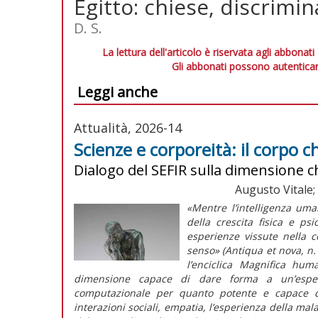
Egitto: chiese, discrimi
D. S.
La lettura dell'articolo è riservata agli abbonati
Gli abbonati possono autenticar
Leggi anche
Attualità, 2026-14
Scienze e corporeità: il corpo c
Dialogo del SEFIR sulla dimensione c
Augusto Vitale;
«Mentre l’intelligenza um
della crescita fisica e p
esperienze vissute nella c
senso» (
Antiqua et nova
, n
l’enciclica
Magnifica huma
dimensione capace di dare forma a un’espe
computazionale per quanto potente e capace di 
interazioni sociali, empatia, l’esperienza della malat