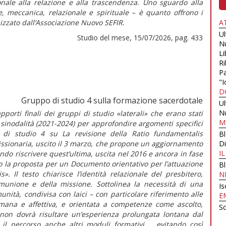
onale alla relazione e alla trascendenza. Uno sguardo alla
 meccanica, relazionale e spirituale – è quanto offrono i
nizzato dall’Associazione Nuovo SEFIR.
A
U
Studio del mese, 15/07/2026, pag. 433
N
Li
Ri
Pa
"I
D
Gruppo di studio 4 sulla formazione sacerdotale
U
N
porti finali dei gruppi di studio «laterali» che erano stati
M
sinodalità (2021-2024) per approfondire argomenti specifici
po di studio 4 su
La revisione della
Ratio fundamentalis
B
issionaria,
uscito il 3 marzo, che propone un aggiornamento
Di
I
ndo riscrivere quest’ultima, uscita nel 2016 e ancora in fase
o la proposta per un Documento orientativo per l’attuazione
B
is
».
Il testo chiarisce l’identità relazionale del presbitero,
N
omunione e della missione. Sottolinea la necessità di una
Is
unità, condivisa con laici – con particolare riferimento alle
E
mana e affettiva, e orientata a competenze come ascolto,
Sc
 non dovrà risultare un’esperienza prolungata lontana dal
l percorso anche altri moduli formativi..., evitando così