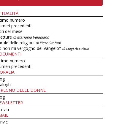
TTUALITÀ
ltimo numero
umeri precedenti
bri del mese
letture
di Mariapia Veladiano
role delle religioni
di Piero Stefani
o non mi vergogno del Vangelo"
di Luigi Accattoli
OCUMENTI
ltimo numero
umeri precedenti
ORALIA
log
aloghi
L REGNO DELLE DONNE
log
EWSLETTER
criviti
MAIL
rivici