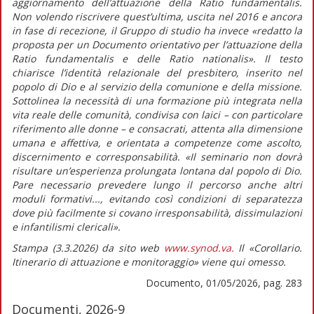
aggiornamento dell’attuazione della
Ratio fundamentalis
.
Non volendo riscrivere quest’ultima, uscita nel 2016 e ancora
in fase di recezione, il Gruppo di studio ha invece
«redatto la
proposta per un Documento orientativo per l’attuazione della
Ratio fundamentalis
e delle
Ratio nationalis
».
Il testo
chiarisce l’identità relazionale del presbitero, inserito nel
popolo di Dio e al servizio della comunione e della missione.
Sottolinea la necessità di una formazione più integrata nella
vita reale delle comunità, condivisa con laici – con particolare
riferimento alle donne – e consacrati, attenta alla dimensione
umana e affettiva, e orientata a competenze come ascolto,
discernimento e corresponsabilità.
«Il seminario non dovrà
risultare un’esperienza prolungata lontana dal popolo di Dio.
Pare necessario prevedere lungo il percorso anche altri
moduli formativi..., evitando così condizioni di separatezza
dove più facilmente si covano irresponsabilità, dissimulazioni
e infantilismi clericali».
Stampa (3.3.2026) da sito web
www.synod.va.
Il «Corollario.
Itinerario di attuazione e monitoraggio» viene qui omesso.
Documento, 01/05/2026, pag. 283
Documenti, 2026-9