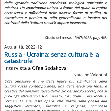
dalla «grande tradizione ortodossa, teologica, spirituale e
mistica». Un «patrimonio unico», a fronte del quale «il rapido
accrescersi e diffondersi delle diverse forme di ostilità, di
ostracismo e persino di odio generalizzato e insulso nei
confronti della “cultura russa”» appare insensato.
Studio del mese, 15/07/2022, pag. 463
Attualità, 2022-12
Russia - Ucraina: senza cultura è la
catastrofe
Intervista a Ol’ga Sedakova
Natalino Valentini
Ol’ga Sedakova è una delle figure più significative della
cultura russa contemporanea, una delle eredi più fedeli e
creative del pensiero russo dell’inizio del secolo scorso, che si
prolunga attraverso i suoi maestri, tra i quali S. Averincev, J.
Lotman. La sua vasta opera, che spazia dalla poesia alla
saggistica letteraria, filosofica e religiosa, compresa
un’intensa attività di traduzione, è in fase di raccolta in 4