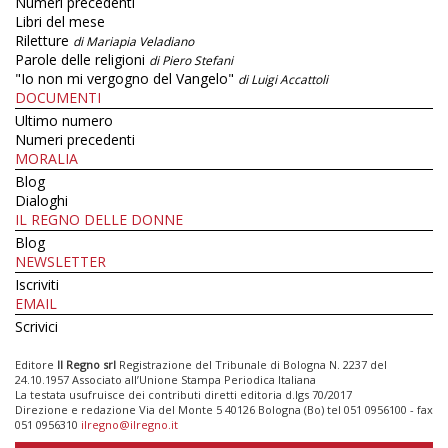
Numeri precedenti
Libri del mese
Riletture
di Mariapia Veladiano
Parole delle religioni
di Piero Stefani
"Io non mi vergogno del Vangelo"
di Luigi Accattoli
DOCUMENTI
Ultimo numero
Numeri precedenti
MORALIA
Blog
Dialoghi
IL REGNO DELLE DONNE
Blog
NEWSLETTER
Iscriviti
EMAIL
Scrivici
Editore
Il Regno srl
Registrazione del Tribunale di Bologna N. 2237 del
24.10.1957 Associato all’Unione Stampa Periodica Italiana
La testata usufruisce dei contributi diretti editoria d.lgs 70/2017
Direzione e redazione Via del Monte 5 40126 Bologna (Bo) tel 051 0956100 - fax
051 0956310
ilregno@ilregno.it