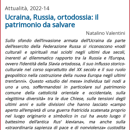
Attualità, 2022-14
Ucraina, Russia, ortodossia: il
patrimonio da salvare
Natalino Valentini
Sullo sfondo dell’invasione armata dell’Ucraina da parte
dell’esercito della Federazione Russa si riconoscono «nodi
culturali e spirituali mai sciolti negli ultimi due secoli,
inerenti al dilemmatico rapporto tra la Russia e l’Europa,
ovvero l’identità della
Slavia ortodossa
, il suo influsso storico-
culturale nel corso soprattutto del XX secolo e il suo ruolo
geopolitico nella costruzione della nuova Europa negli ultimi
trent’anni». Questo «studio del mese» individua tali nodi a
uno a uno, soffermandosi in particolare sul patrimonio
comune della cattolicità orientale e occidentale, sulla
«legittima diversità» tra le due Chiese, sulle tensioni degli
ultimi anni e sulle divisioni che hanno lasciato «campo
aperto all’empietà di una guerra fratricida scatenata proprio
nel luogo originario e simbolico in cui ha avuto luogo il
battesimo dell’antica Rus’ kieviana», ma anche sulla
«straordinaria sapienza di pace e di nonviolenza» custodita