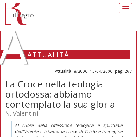
Toggl
navig
A
ATTUALITÀ
Attualità, 8/2006, 15/04/2006, pag. 267
La Croce nella teologia
ortodossa: abbiamo
contemplato la sua gloria
N. Valentini
Al cuore della riflessione teologica e spirituale
dell’Oriente cristiano, la croce di Cristo è immagine