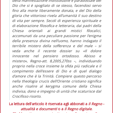
della manifestazione indissolubile e paradossale del
Dio che si è spogliato di se stesso, facendosi servo
fino alla morte liberamente donata, e del Dio della
gloria che vittorioso rivela all’umanità il suo destino
di vita per sempre. Secoli di esperienza spirituale e
di elaborazione filosofica e letteraria, dai padri della
Chiesa orientali ai grandi mistici filocalici,
accomunati da una peculiare passione per l’enigma
della presenza divina nell’uomo, hanno indagato il
terribile mistero della sofferenza e del male – si
veda anche il recente dossier su «Il dolore
innocente nel pensiero ortodosso. Abisso e
mistero», Regno-att. 8,2005,270ss –, individuando
proprio nella croce insieme la sfida più radicale e il
compimento dell’essere di Dio e di quel dialogo
d’amore che è la Trinità. Compiere questo percorso
nella theologia crucis dell’Oriente cristiano significa
anche risalire al kerygma comune della Chiesa
indivisa, dono e impegno di unità che scaturisce dal
Crocifisso risorto.
La lettura dell'articolo è riservata agli abbonati a
Il Regno -
attualità e documenti
o a
Il Regno digitale
.