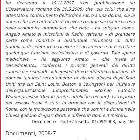
ha decretato il 19.12.2007 (con pubblicazione su
L’Osservatore romano del 30.5.2008) che «sia colui che avrà
attentato il conferimento dell’ordine sacro a una donna, sia la
donna che avrà attentato di ricevere l’ordine sacro» incorrono
nella scomunica automatica, che vieta – ha spiegato mons.
Angelo Amato ai microfoni di Radio vaticana – di prendere
parte come ministro a qualunque cerimonia di culto
pubblico, di celebrare o ricevere i sacramenti e di esercitare
qualunque funzione ecclesiastica o di governo. Tale «pena
medicinale – ha aggiunto Amato –, che invita al
ravvedimento», conferma i principi generali del diritto
canonico e risponde agli episodi di «cosiddette ordinazioni di
donne» tenutesi recentemente in alcune diocesi degli Stati
Uniti (tra cui Saint Louis, Boston e Lexington) per iniziativa
dell’organizzazione autoproclamatasi «Roman Catholic
Womenpriests» (Donne prete cattoliche romane). La risposta
dei vescovi locali è stata in armonia con le disposizioni di
Roma, con la motivazione pastorale che uomini e donne nella
Chiesa godono di «pari diritti e differenti doni e ministeri».
Documento - Parte / Inserto, 01/09/2008, pag. 469
Documenti, 2008-7