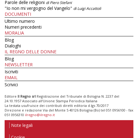
Parole delle religioni
di Piero Stefani
"Io non mi vergogno del Vangelo"
di Luigi Accattoli
DOCUMENTI
Ultimo numero
Numeri precedenti
MORALIA
Blog
Dialoghi
IL REGNO DELLE DONNE
Blog
NEWSLETTER
Iscriviti
EMAIL
Scrivici
Editore
Il Regno srl
Registrazione del Tribunale di Bologna N. 2237 del
24.10.1957 Associato all’Unione Stampa Periodica Italiana
La testata usufruisce dei contributi diretti editoria d.lgs 70/2017
Direzione e redazione Via del Monte 5 40126 Bologna (Bo) tel 051 0956100 - fax
051 0956310
ilregno@ilregno.it
Note legali
Cookie