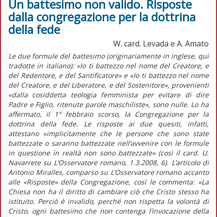
Un battesimo non valido. Risposte
dalla congregazione per la dottrina
della fede
W. card. Levada e A. Amato
Le due formule del battesimo (originariamente in inglese, qui
tradotte in italiano): «Io ti battezzo nel nome del Creatore, e
del Redentore, e del Santificatore» e «Io ti battezzo nel nome
del Creatore, e del Liberatore, e del Sostenitore», provenienti
«dalla cosiddetta teologia femminista per evitare di dire
Padre e Figlio, ritenute parole maschiliste», sono nulle. Lo ha
affermato, il 1° febbraio scorso, la Congregazione per la
dottrina della fede. Le risposte ai due quesiti, infatti,
attestano «implicitamente che le persone che sono state
battezzate o saranno battezzate nell’avvenire con le formule
in questione in realtà non sono battezzate» (così il card. U.
Navarrete su L’Osservatore romano, 1.3.2008, 6). L’articolo di
Antonio Miralles, comparso su L’Osservatore romano accanto
alle «Risposte» della Congregazione, così le commenta: «La
Chiesa non ha il diritto di cambiare ciò che Cristo stesso ha
istituito. Perciò è invalido, perché non rispetta la volontà di
Cristo, ogni battesimo che non contenga l’invocazione della