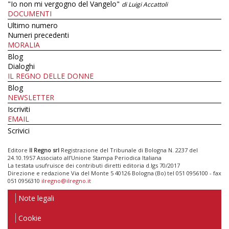
"Io non mi vergogno del Vangelo"
di Luigi Accattoli
DOCUMENTI
Ultimo numero
Numeri precedenti
MORALIA
Blog
Dialoghi
IL REGNO DELLE DONNE
Blog
NEWSLETTER
Iscriviti
EMAIL
Scrivici
Editore
Il Regno srl
Registrazione del Tribunale di Bologna N. 2237 del
24.10.1957 Associato all’Unione Stampa Periodica Italiana
La testata usufruisce dei contributi diretti editoria d.lgs 70/2017
Direzione e redazione Via del Monte 5 40126 Bologna (Bo) tel 051 0956100 - fax
051 0956310
ilregno@ilregno.it
Note legali
Cookie