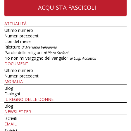
ACQUISTA FASCICOLI
ATTUALITÀ
Ultimo numero
Numeri precedenti
Libri del mese
Riletture
di Mariapia Veladiano
Parole delle religioni
di Piero Stefani
"Io non mi vergogno del Vangelo"
di Luigi Accattoli
DOCUMENTI
Ultimo numero
Numeri precedenti
MORALIA
Blog
Dialoghi
IL REGNO DELLE DONNE
Blog
NEWSLETTER
Iscriviti
EMAIL
Scrivici