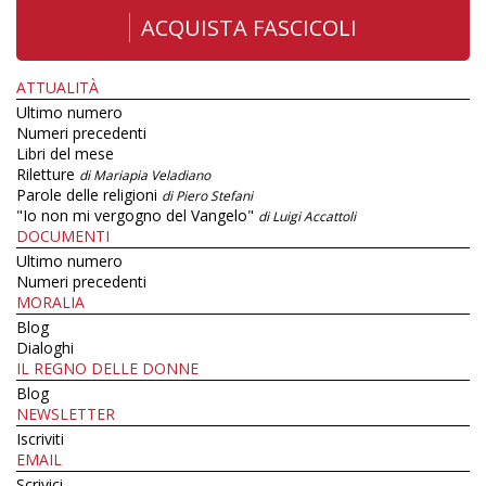
ACQUISTA FASCICOLI
ATTUALITÀ
Ultimo numero
Numeri precedenti
Libri del mese
Riletture
di Mariapia Veladiano
Parole delle religioni
di Piero Stefani
"Io non mi vergogno del Vangelo"
di Luigi Accattoli
DOCUMENTI
Ultimo numero
Numeri precedenti
MORALIA
Blog
Dialoghi
IL REGNO DELLE DONNE
Blog
NEWSLETTER
Iscriviti
EMAIL
Scrivici