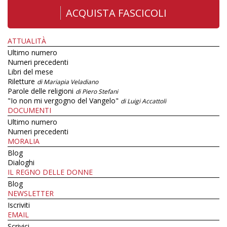
ACQUISTA FASCICOLI
ATTUALITÀ
Ultimo numero
Numeri precedenti
Libri del mese
Riletture
di Mariapia Veladiano
Parole delle religioni
di Piero Stefani
"Io non mi vergogno del Vangelo"
di Luigi Accattoli
DOCUMENTI
Ultimo numero
Numeri precedenti
MORALIA
Blog
Dialoghi
IL REGNO DELLE DONNE
Blog
NEWSLETTER
Iscriviti
EMAIL
Scrivici