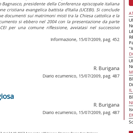
gelo Bagnasco, presidente della Conferenza episcopale italiana
e cristiana evangelica battista d’Italia (UCEBI). Si conclude
A
e documenti sui matrimoni misti tra la Chiesa cattolica e la
U
ocumento si ebbero nel 2004 con la presentazione da parte
N
 CEI per una comune riflessione, avviatasi nel successivo
Li
Ri
Informazione, 15/07/2009, pag. 452
Pa
"I
D
U
N
R. Burigana
M
Diario ecumenico, 15/07/2009, pag. 487
B
Di
I
giosa
B
N
R. Burigana
Is
Diario ecumenico, 15/07/2009, pag. 487
E
Sc