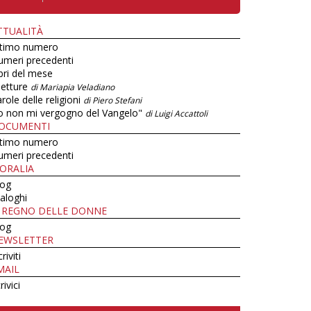
TTUALITÀ
ltimo numero
umeri precedenti
bri del mese
letture
di Mariapia Veladiano
role delle religioni
di Piero Stefani
o non mi vergogno del Vangelo"
di Luigi Accattoli
OCUMENTI
ltimo numero
umeri precedenti
ORALIA
log
aloghi
L REGNO DELLE DONNE
log
EWSLETTER
criviti
MAIL
rivici