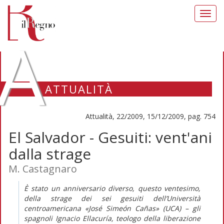
Toggl
navig
A
ATTUALITÀ
Attualità, 22/2009, 15/12/2009, pag. 754
El Salvador - Gesuiti: vent'ani
dalla strage
M. Castagnaro
È stato un anniversario diverso, questo ventesimo,
della strage dei sei gesuiti dell’Università
centroamericana «José Simeón Cañas» (UCA) – gli
spagnoli Ignacio Ellacuría, teologo della liberazione