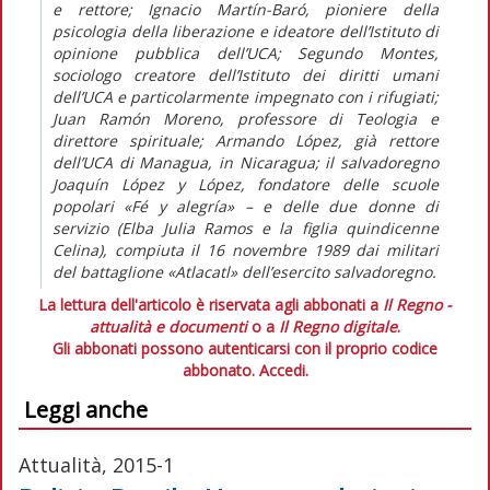
e rettore; Ignacio Martín-Baró, pioniere della
psicologia della liberazione e ideatore dell’Istituto di
opinione pubblica dell’UCA; Segundo Montes,
sociologo creatore dell’Istituto dei diritti umani
dell’UCA e particolarmente impegnato con i rifugiati;
Juan Ramón Moreno, professore di Teologia e
direttore spirituale; Armando López, già rettore
dell’UCA di Managua, in Nicaragua; il salvadoregno
Joaquín López y López, fondatore delle scuole
popolari «Fé y alegría» – e delle due donne di
servizio (Elba Julia Ramos e la figlia quindicenne
Celina), compiuta il 16 novembre 1989 dai militari
del battaglione «Atlacatl» dell’esercito salvadoregno.
La lettura dell'articolo è riservata agli abbonati a
Il Regno -
attualità e documenti
o a
Il Regno digitale
.
Gli abbonati possono autenticarsi con il proprio codice
abbonato.
Accedi.
Leggi anche
Attualità, 2015-1