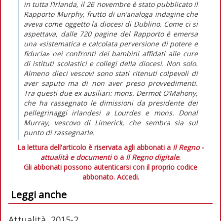
in tutta l’Irlanda, il 26 novembre è stato pubblicato il
Rapporto Murphy, frutto di un’analoga indagine che
aveva come oggetto la diocesi di Dublino. Come ci si
aspettava, dalle 720 pagine del Rapporto è emersa
una «sistematica e calcolata perversione di potere e
fiducia» nei confronti dei bambini affidati alle cure
di istituti scolastici e collegi della diocesi. Non solo.
Almeno dieci vescovi sono stati ritenuti colpevoli di
aver saputo ma di non aver preso provvedimenti.
Tra questi due ex ausiliari: mons. Dermot O’Mahony,
che ha rassegnato le dimissioni da presidente dei
pellegrinaggi irlandesi a Lourdes e mons. Donal
Murray, vescovo di Limerick, che sembra sia sul
punto di rassegnarle.
La lettura dell'articolo è riservata agli abbonati a
Il Regno -
attualità e documenti
o a
Il Regno digitale
.
Gli abbonati possono autenticarsi con il proprio codice
abbonato.
Accedi.
Leggi anche
Attualità, 2015-2