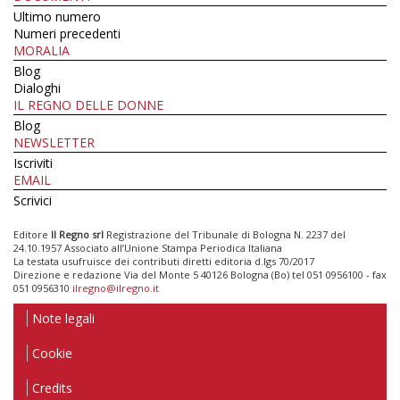
Ultimo numero
Numeri precedenti
MORALIA
Blog
Dialoghi
IL REGNO DELLE DONNE
Blog
NEWSLETTER
Iscriviti
EMAIL
Scrivici
Editore
Il Regno srl
Registrazione del Tribunale di Bologna N. 2237 del
24.10.1957 Associato all’Unione Stampa Periodica Italiana
La testata usufruisce dei contributi diretti editoria d.lgs 70/2017
Direzione e redazione Via del Monte 5 40126 Bologna (Bo) tel 051 0956100 - fax
051 0956310
ilregno@ilregno.it
Note legali
Cookie
Credits