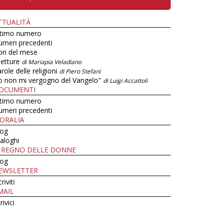
TTUALITÀ
ltimo numero
umeri precedenti
bri del mese
letture
di Mariapia Veladiano
role delle religioni
di Piero Stefani
o non mi vergogno del Vangelo"
di Luigi Accattoli
OCUMENTI
ltimo numero
umeri precedenti
ORALIA
log
aloghi
L REGNO DELLE DONNE
log
EWSLETTER
criviti
MAIL
rivici