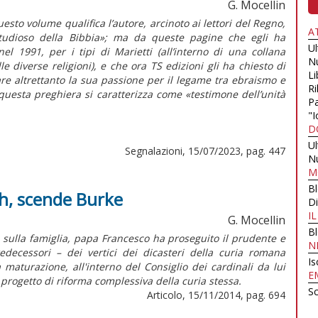
G. Mocellin
esto volume qualifica l’autore, arcinoto ai lettori del
Regno
,
A
udioso della Bibbia»; ma da queste pagine che egli ha
U
el 1991, per i tipi di Marietti (all’interno di una collana
N
e diverse religioni), e che ora TS edizioni gli ha chiesto di
Li
re altrettanto la sua passione per il legame tra ebraismo e
Ri
questa preghiera si caratterizza come «testimone dell’unità
Pa
"I
D
U
Segnalazioni, 15/07/2023, pag. 447
N
M
B
ah, scende Burke
Di
I
G. Mocellin
B
 sulla famiglia, papa Francesco ha proseguito il prudente e
N
edecessori – dei vertici dei dicasteri della curia romana
Is
a maturazione, all'interno del Consiglio dei cardinali da lui
E
 progetto di riforma complessiva della curia stessa.
Sc
Articolo, 15/11/2014, pag. 694