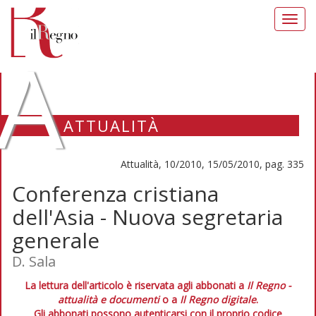
Toggl
navig
A
ATTUALITÀ
Attualità, 10/2010, 15/05/2010, pag. 335
Conferenza cristiana
dell'Asia - Nuova segretaria
generale
D. Sala
La lettura dell'articolo è riservata agli abbonati a
Il Regno -
attualità e documenti
o a
Il Regno digitale
.
Gli abbonati possono autenticarsi con il proprio codice