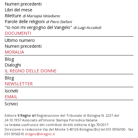
Numeri precedenti
Libri del mese
Riletture
di Mariapia Veladiano
Parole delle religioni
di Piero Stefani
"Io non mi vergogno del Vangelo"
di Luigi Accattoli
DOCUMENTI
Ultimo numero
Numeri precedenti
MORALIA
Blog
Dialoghi
IL REGNO DELLE DONNE
Blog
NEWSLETTER
Iscriviti
EMAIL
Scrivici
Editore
Il Regno srl
Registrazione del Tribunale di Bologna N. 2237 del
24.10.1957 Associato all’Unione Stampa Periodica Italiana
La testata usufruisce dei contributi diretti editoria d.lgs 70/2017
Direzione e redazione Via del Monte 5 40126 Bologna (Bo) tel 051 0956100 - fax
051 0956310
ilregno@ilregno.it