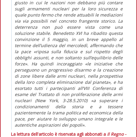
giusto in cui le nazioni non debbano più contare
sugli armamenti nucleari per la loro sicurezza e
quale punto fermo che rende attuabili le mediazioni
via via possibili nel concreto frangente storico. La
deterrenza non può essere vista come una
soluzione stabile. Benedetto XVI ha ribadito questa
convinzione il 5 maggio, in un breve appello al
termine dell’udienza del mercoledì, affermando che
la pace «riposa sulla fiducia e sul rispetto degli
obblighi assunti, e non soltanto sull’equilibrio delle
forze». Ha quindi incoraggiato «le iniziative che
perseguono un progressivo disarmo e la creazione
di zone libere dalle armi nucleari, nella prospettiva
della loro completa eliminazione dal pianeta», e ha
esortato tutti i partecipanti all’VIII Conferenza di
esame del Trattato di non proliferazione delle armi
nucleari (New York, 3-28.5.2010) «a superare i
condizionamenti della storia e a tessere
pazientemente la trama politica ed economica della
pace, per aiutare lo sviluppo umano integrale e le
autentiche aspirazioni dei popoli».
La lettura dell'articolo è riservata agli abbonati a
Il Regno -