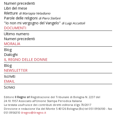
Numeri precedenti
Libri del mese
Riletture
di Mariapia Veladiano
Parole delle religioni
di Piero Stefani
"Io non mi vergogno del Vangelo"
di Luigi Accattoli
DOCUMENTI
Ultimo numero
Numeri precedenti
MORALIA
Blog
Dialoghi
IL REGNO DELLE DONNE
Blog
NEWSLETTER
Iscriviti
EMAIL
Scrivici
Editore
Il Regno srl
Registrazione del Tribunale di Bologna N. 2237 del
24.10.1957 Associato all’Unione Stampa Periodica Italiana
La testata usufruisce dei contributi diretti editoria d.lgs 70/2017
Direzione e redazione Via del Monte 5 40126 Bologna (Bo) tel 051 0956100 - fax
051 0956310
ilregno@ilregno.it