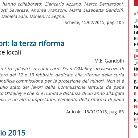
 hanno collaborato: Giancarlo Azzano, Marco Bernardoni,
orti Savarese, Andrea Franzoni, Maria Elisabetta Gandolfi,
A
, Daniela Sala, Domenico Segna.
U
Schede, 15/02/2015, pag. 106
N
Li
Ri
ri: la terza riforma
Pa
"I
e locali
D
M.E. Gandolfi
U
 i tre pilastri su cui il card. Sean O’Malley, arcivescovo di
N
toro del 12 e 13 febbraio dedicato alla riforma della curia
M
ntificia commissione per la protezione dei minori. Non si è
B
ullo stato dei lavori della Commissione istituita da papa
Di
o O’Malley e che si è riunita a distanza di un anno allargata
I
ori è un altro, importante, elemento della riforma di papa
B
N
Articolo, 15/02/2015, pag. 83
Is
E
Sc
aio 2015