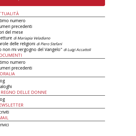
TTUALITÀ
ltimo numero
umeri precedenti
bri del mese
letture
di Mariapia Veladiano
role delle religioni
di Piero Stefani
o non mi vergogno del Vangelo"
di Luigi Accattoli
OCUMENTI
ltimo numero
umeri precedenti
ORALIA
log
aloghi
L REGNO DELLE DONNE
log
EWSLETTER
criviti
MAIL
rivici