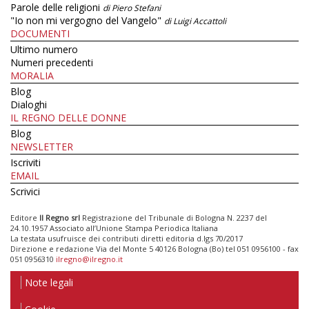
Parole delle religioni
di Piero Stefani
"Io non mi vergogno del Vangelo"
di Luigi Accattoli
DOCUMENTI
Ultimo numero
Numeri precedenti
MORALIA
Blog
Dialoghi
IL REGNO DELLE DONNE
Blog
NEWSLETTER
Iscriviti
EMAIL
Scrivici
Editore
Il Regno srl
Registrazione del Tribunale di Bologna N. 2237 del
24.10.1957 Associato all’Unione Stampa Periodica Italiana
La testata usufruisce dei contributi diretti editoria d.lgs 70/2017
Direzione e redazione Via del Monte 5 40126 Bologna (Bo) tel 051 0956100 - fax
051 0956310
ilregno@ilregno.it
Note legali